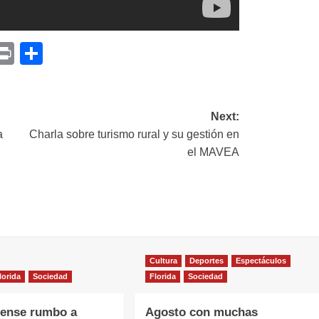
p
am
il
opy
Print
Compartir
ink
Next:
a
Charla sobre turismo rural y su gestión en
el MAVEA
Cultura
Deportes
Espectáculos
lorida
Sociedad
Florida
Sociedad
dense rumbo a
Agosto con muchas