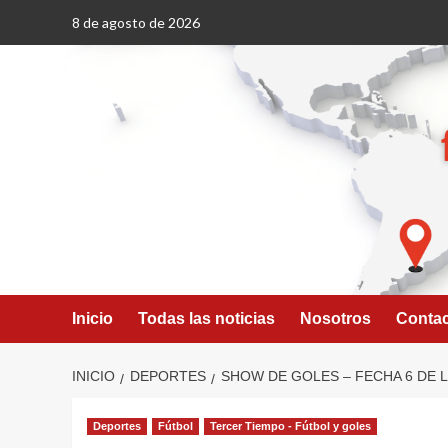
Saltar
8 de agosto de 2026
al
contenido
Inicio
Todas las noticias
Nosotros
Conta
INICIO
DEPORTES
SHOW DE GOLES – FECHA 6 DE L
Deportes
Fútbol
Tercer Tiempo - Fútbol y goles