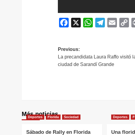
Facebook
X
WhatsAp
Telegr
Ema
C
L
Navegación
Previous:
La precandidata Laura Raffo visitó l
de
ciudad de Sarandí Grande
entradas
Más noticias
Deportes
Florida
Sociedad
Deportes
F
Sábado de Rally en Florida
Una flori