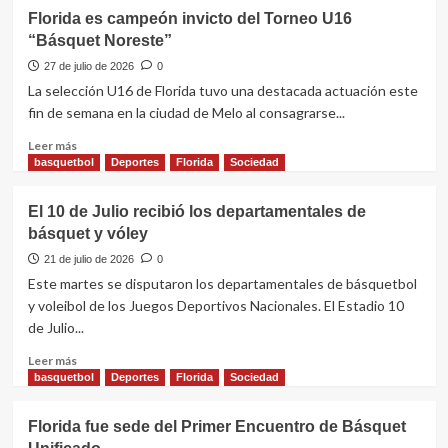
Florida es campeón invicto del Torneo U16
“Básquet Noreste”
27 de julio de 2026
0
La selección U16 de Florida tuvo una destacada actuación este
fin de semana en la ciudad de Melo al consagrarse...
Leer
Leer más
más
basquetbol
Deportes
Florida
Sociedad
sobre
Florida
El 10 de Julio recibió los departamentales de
es
básquet y vóley
campeón
invicto
21 de julio de 2026
0
del
Este martes se disputaron los departamentales de básquetbol
Torneo
y voleibol de los Juegos Deportivos Nacionales. El Estadio 10
U16
de Julio...
“Básquet
Noreste”
Leer
Leer más
más
basquetbol
Deportes
Florida
Sociedad
sobre
El
Florida fue sede del Primer Encuentro de Básquet
10