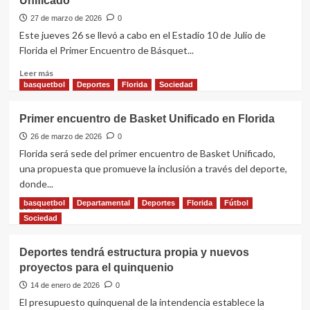
Unificado
de
Julio
27 de marzo de 2026
0
recibió
Este jueves 26 se llevó a cabo en el Estadio 10 de Julio de
los
Florida el Primer Encuentro de Básquet...
departamentales
de
Leer
Leer más
básquet
más
basquetbol
Deportes
Florida
Sociedad
y
sobre
vóley
Florida
Primer encuentro de Basket Unificado en Florida
fue
sede
26 de marzo de 2026
0
del
Florida será sede del primer encuentro de Basket Unificado,
Primer
una propuesta que promueve la inclusión a través del deporte,
Encuentro
donde...
de
Básquet
basquetbol
Departamental
Deportes
Florida
Fútbol
Leer
Leer más
Unificado
más
Sociedad
sobre
Primer
Deportes tendrá estructura propia y nuevos
encuentro
proyectos para el quinquenio
de
Basket
14 de enero de 2026
0
Unificado
El presupuesto quinquenal de la intendencia establece la
en