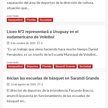
separación del área de deportes de la dirección de cultura,
Florida
situación que...
Leer
Leer más
más
basquetbol
Florida
Sociedad
sobre
Deportes
Liceo Nº2 representará a Uruguay en el
tendrá
sudamericano de Voleibol
estructura
propia
9 de octubre de 2025
0
y
“Es un trabajo que viene haciendo hace mucho tiempo Daniel
nuevos
Fernández, es un triunfo de la Escuela Municipal de Voleibol...
proyectos
para
Leer
Leer más
el
más
basquetbol
Deportes
Florida
Sarandí Grande
Sociedad
quinquenio
sobre
Liceo
Inician las escuelas de básquet en Sarandí Grande
Nº2
representará
13 de agosto de 2025
0
a
El director de deportes de la intendencia, Facundo Bracco,
Uruguay
anunció la puesta en funcionamiento de las escuelas de
en
básquet en...
el
sudamericano