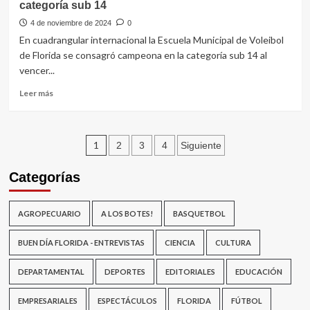
categoría sub 14
en
resurrección
básquetbol
del
4 de noviembre de 2024
0
Club
En cuadrangular internacional la Escuela Municipal de Voleibol
Velsen
de Florida se consagró campeona en la categoría sub 14 al
vencer...
Leer
Leer más
más
sobre
Escuela
Paginación
Municipal
1
2
3
4
Siguiente
de
de
Voleibol
Categorías
campeona
entradas
en
la
AGROPECUARIO
A LOS BOTES!
BASQUETBOL
categoría
sub
BUEN DÍA FLORIDA - ENTREVISTAS
CIENCIA
CULTURA
14
DEPARTAMENTAL
DEPORTES
EDITORIALES
EDUCACIÓN
EMPRESARIALES
ESPECTÁCULOS
FLORIDA
FÚTBOL