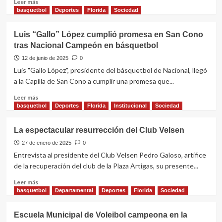
Leer
Leer más
de
más
basquetbol
Deportes
Florida
Sociedad
Voleibol
sobre
Inician
Luis “Gallo” López cumplió promesa en San Cono
las
tras Nacional Campeón en básquetbol
escuelas
de
12 de junio de 2025
0
básquet
Luis "Gallo López", presidente del básquetbol de Nacional, llegó
en
a la Capilla de San Cono a cumplir una promesa que...
Sarandí
Grande
Leer
Leer más
más
basquetbol
Deportes
Florida
Institucional
Sociedad
sobre
Luis
La espectacular resurrección del Club Velsen
“Gallo”
López
27 de enero de 2025
0
cumplió
Entrevista al presidente del Club Velsen Pedro Galoso, artífice
promesa
de la recuperación del club de la Plaza Artigas, su presente...
en
San
Leer
Leer más
Cono
más
basquetbol
Departamental
Deportes
Florida
Sociedad
tras
sobre
Nacional
La
Escuela Municipal de Voleibol campeona en la
Campeón
espectacular