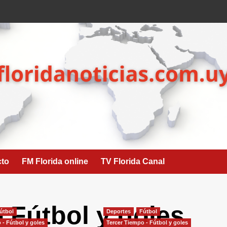
cto
FM Florida online
TV Florida Canal
 Fútbol y goles
útbol
Deportes
Fútbol
 - Fútbol y goles
Tercer Tiempo - Fútbol y goles