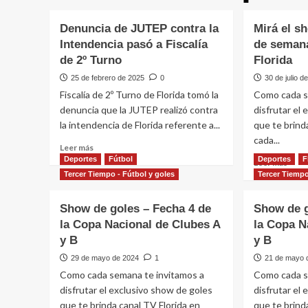
Denuncia de JUTEP contra la
Mirá el s
Intendencia pasó a Fiscalía
de semana
de 2º Turno
Florida
25 de febrero de 2025
0
30 de julio d
Fiscalía de 2º Turno de Florida tomó la
Como cada s
denuncia que la JUTEP realizó contra
disfrutar el
la intendencia de Florida referente a...
que te brind
cada...
Leer
Leer más
más
Deportes
Fútbol
Deportes
F
Leer
Leer más
sobre
más
Tercer Tiempo - Fútbol y goles
Tercer Tiempo
Denuncia
sobr
de
Mirá
Show de goles – Fecha 4 de
Show de g
JUTEP
el
la Copa Nacional de Clubes A
la Copa N
contra
show
la
y B
y B
de
Intendencia
gole
29 de mayo de 2024
1
21 de mayo 
pasó
del
Como cada semana te invitamos a
Como cada s
a
fin
disfrutar el exclusivo show de goles
Fiscalía
disfrutar el
de
de
que te brinda canal TV Florida en
que te brind
sema