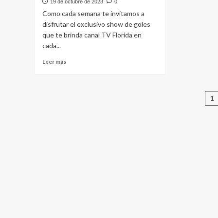
19 de octubre de 2023
0
5ta
4ta
Como cada semana te invitamos a
fecha
fech
disfrutar el exclusivo show de goles
del
del
que te brinda canal TV Florida en
campeonato
camp
de
de
cada...
fútbol
fútbo
Leer
Leer más
de
de
más
Florida
Flori
sobre
Show
P
de
1
goles
d
2da
fecha
e
del
campeonato
de
fútbol
de
Florida