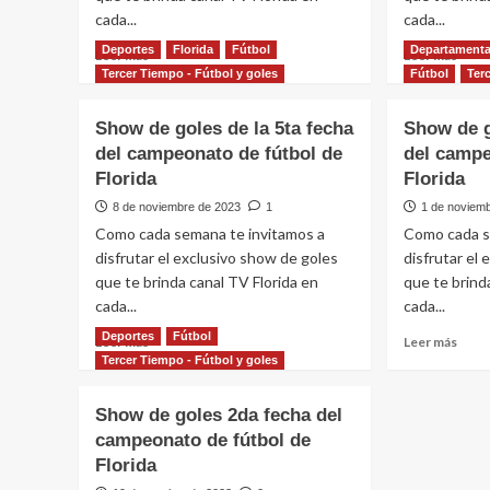
2º
en
cada...
cada...
Turno
el
Deportes
Florida
Fútbol
Departamenta
Leer
Leer
Leer más
Leer más
fútbo
más
más
Tercer Tiempo - Fútbol y goles
Fútbol
Ter
de
sobre
sobr
Flori
Show
Sho
Show de goles de la 5ta fecha
Show de g
de
de
del campeonato de fútbol de
del campe
goles
gole
Florida
–
Florida
–
Fecha
Fech
8 de noviembre de 2023
1
1 de noviem
4
3
Como cada semana te invitamos a
Como cada s
de
de
disfrutar el exclusivo show de goles
disfrutar el
la
la
que te brinda canal TV Florida en
Copa
que te brind
Copa
Nacional
Nacio
cada...
cada...
de
de
Deportes
Fútbol
Leer
Leer
Leer más
Leer más
Clubes
Club
más
más
Tercer Tiempo - Fútbol y goles
A
A
sobre
sobr
y
y
Show
Sho
B
B
Show de goles 2da fecha del
de
de
campeonato de fútbol de
goles
gole
Florida
de
de
la
la