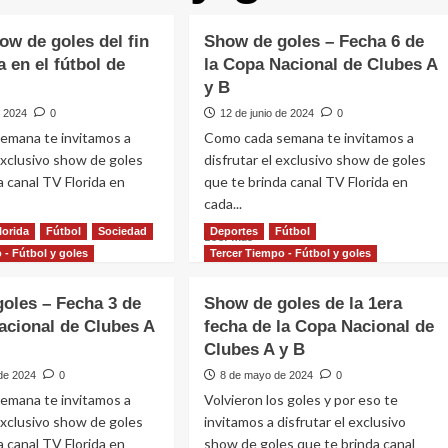
how de goles del fin
Show de goles – Fecha 6 de
 en el fútbol de
la Copa Nacional de Clubes A
y B
e 2024
0
12 de junio de 2024
0
emana te invitamos a
Como cada semana te invitamos a
 exclusivo show de goles
disfrutar el exclusivo show de goles
a canal TV Florida en
que te brinda canal TV Florida en
cada...
lorida
Fútbol
Sociedad
Deportes
Fútbol
Leer
Leer más
más
 - Fútbol y goles
Tercer Tiempo - Fútbol y goles
e
sobre
Show
oles – Fecha 3 de
Show de goles de la 1era
de
acional de Clubes A
fecha de la Copa Nacional de
goles
Clubes A y B
–
s
Fecha
de 2024
0
8 de mayo de 2024
0
6
emana te invitamos a
Volvieron los goles y por eso te
de
 exclusivo show de goles
invitamos a disfrutar el exclusivo
la
a canal TV Florida en
na
show de goles que te brinda canal
Copa