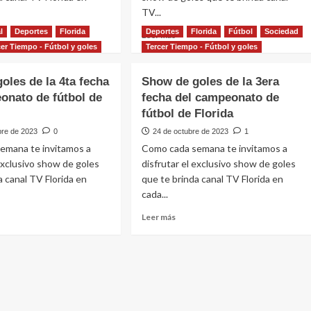
Nacional
TV...
de
l
Deportes
Florida
Deportes
Florida
Fútbol
Sociedad
Leer
Leer más
l
Clubes
más
cer Tiempo - Fútbol y goles
Tercer Tiempo - Fútbol y goles
A
e
sobre
da
y
w
Show
B
oles de la 4ta fecha
Show de goles de la 3era
de
onato de fútbol de
fecha del campeonato de
s
goles
fútbol de Florida
de
a
la
bre de 2023
0
24 de octubre de 2023
1
1era
emana te invitamos a
Como cada semana te invitamos a
fecha
 exclusivo show de goles
disfrutar el exclusivo show de goles
de
a canal TV Florida en
que te brinda canal TV Florida en
la
nal
Copa
cada...
Nacional
Leer
Leer más
es
de
más
Clubes
e
sobre
A
w
Show
y
de
B
s
goles
de
la