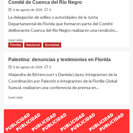
Comité de Cuenca del Río Negro
tras
seis
6 de agosto de 2026
0
allanamientos
La delegación de ediles y autoridades de la Junta
en
Departamental de Florida que formaron parte del Comité
Florida
deliberante Cuenca del Río Negro realizaron una rendición...
Leer
Leer más
más
Florida
Nacional
Sociedad
sobre
Junta
Palestina: denuncias y testimonios en Florida
presentó
balance
6 de agosto de 2026
0
de
Alejandra de Bittencourt y Daniela López, integrantes de la
su
Coordinación por Palestin e integrantes de la Flotilla Global
participación
Sumud, realizaron una conferencia de prensa en...
en
el
Leer
Leer más
Comité
más
de
sobre
Cuenca
Palestina:
del
denuncias
Río
y
Negro
testimonios