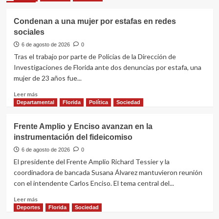
Condenan a una mujer por estafas en redes
sociales
6 de agosto de 2026
0
Tras el trabajo por parte de Policías de la Dirección de
Investigaciones de Florida ante dos denuncias por estafa, una
mujer de 23 años fue...
Leer
Leer más
más
Departamental
Florida
Política
Sociedad
sobre
Condenan
Frente Amplio y Enciso avanzan en la
a
instrumentación del fideicomiso
una
mujer
6 de agosto de 2026
0
por
El presidente del Frente Amplio Richard Tessier y la
estafas
coordinadora de bancada Susana Álvarez mantuvieron reunión
en
con el intendente Carlos Enciso. El tema central del...
redes
sociales
Leer
Leer más
más
Deportes
Florida
Sociedad
sobre