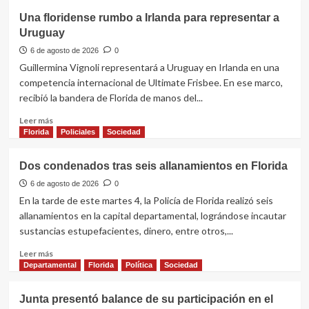
Frente
Una floridense rumbo a Irlanda para representar a
Amplio
Uruguay
y
Enciso
6 de agosto de 2026
0
avanzan
Guillermina Vignoli representará a Uruguay en Irlanda en una
en
competencia internacional de Ultimate Frisbee. En ese marco,
la
recibió la bandera de Florida de manos del...
instrumentación
del
Leer
Leer más
fideicomiso
más
Florida
Policiales
Sociedad
sobre
Una
Dos condenados tras seis allanamientos en Florida
floridense
rumbo
6 de agosto de 2026
0
a
En la tarde de este martes 4, la Policía de Florida realizó seis
Irlanda
allanamientos en la capital departamental, lográndose incautar
para
sustancias estupefacientes, dinero, entre otros,...
representar
a
Leer
Leer más
Uruguay
más
Departamental
Florida
Política
Sociedad
sobre
Dos
Junta presentó balance de su participación en el
condenados