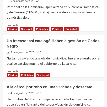
seis
5 de agosto de 2026
0
allanamientos
Personal de la Comisaría Especializada en Violencia Doméstica
en
y de Género (CEVDG) trabajó en una denuncia por violencia
Florida
doméstica de...
Leer
Leer más
más
Florida
Nacional
Policiales
Política
Sociedad
sobre
Violencia
Un fracaso: así catalogó Heber la gestión de Carlos
doméstica
Negro
hacia
su
5 de agosto de 2026
0
expareja:
“Estamos viviendo una ola de homicidios, fue el elemento por el
condena
cual se castigó mucho el gobierno de Lacalle y...
con
libertad
Leer
Leer más
a
más
Florida
Policiales
Sociedad
prueba
sobre
Un
A la cárcel por robo en una vivienda y desacato
fracaso:
así
4 de agosto de 2026
0
catalogó
Un hombre de 30 años compareció ante la Justicia tras ser
Heber
detenido en flagrante delito por violación de domicilio y...
la