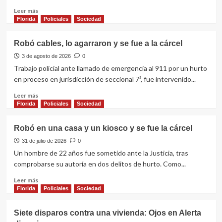
gestión
Leer
Leer más
de
más
Florida
Policiales
Sociedad
Carlos
sobre
Negro
A
Robó cables, lo agarraron y se fue a la cárcel
la
cárcel
3 de agosto de 2026
0
por
Trabajo policial ante llamado de emergencia al 911 por un hurto
robo
en proceso en jurisdicción de seccional 7ª, fue intervenido...
en
una
Leer
Leer más
vivienda
más
Florida
Policiales
Sociedad
y
sobre
desacato
Robó
Robó en una casa y un kiosco y se fue la cárcel
cables,
lo
31 de julio de 2026
0
agarraron
Un hombre de 22 años fue sometido ante la Justicia, tras
y
comprobarse su autoría en dos delitos de hurto. Como...
se
fue
Leer
Leer más
a
más
Florida
Policiales
Sociedad
la
sobre
cárcel
Robó
Siete disparos contra una vivienda: Ojos en Alerta
en