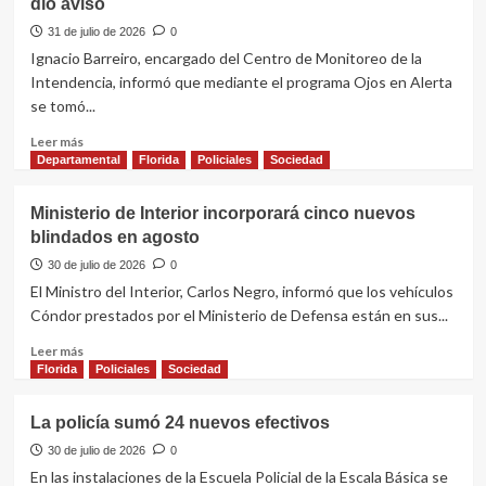
dio aviso
una
casa
31 de julio de 2026
0
y
Ignacio Barreiro, encargado del Centro de Monitoreo de la
un
Intendencia, informó que mediante el programa Ojos en Alerta
kiosco
se tomó...
y
se
Leer
Leer más
fue
más
Departamental
Florida
Policiales
Sociedad
la
sobre
cárcel
Siete
Ministerio de Interior incorporará cinco nuevos
disparos
blindados en agosto
contra
una
30 de julio de 2026
0
vivienda:
El Ministro del Interior, Carlos Negro, informó que los vehículos
Ojos
Cóndor prestados por el Ministerio de Defensa están en sus...
en
Alerta
Leer
Leer más
dio
más
Florida
Policiales
Sociedad
aviso
sobre
Ministerio
La policía sumó 24 nuevos efectivos
de
Interior
30 de julio de 2026
0
incorporará
En las instalaciones de la Escuela Policial de la Escala Básica se