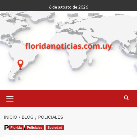
Saltar
6 de agosto de 2026
al
contenido
Menú
primario
INICIO
BLOG
POLICIALES
Policiales
Florida
Policiales
Sociedad