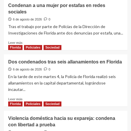
Condenan a una mujer por estafas en redes
sociales
6 de agosto de 2026
0
Tras el trabajo por parte de Policías de la Dirección de
Investigaciones de Florida ante dos denuncias por estafa, una...
Leer
Leer más
más
Florida
Policiales
Sociedad
sobre
Condenan
Dos condenados tras seis allanamientos en Florida
a
una
6 de agosto de 2026
0
mujer
En la tarde de este martes 4, la Policía de Florida realizó seis
por
allanamientos en la capital departamental, lográndose
estafas
incautar...
en
redes
Leer
Leer más
sociales
más
Florida
Policiales
Sociedad
sobre
Dos
Violencia doméstica hacia su expareja: condena
condenados
con libertad a prueba
tras