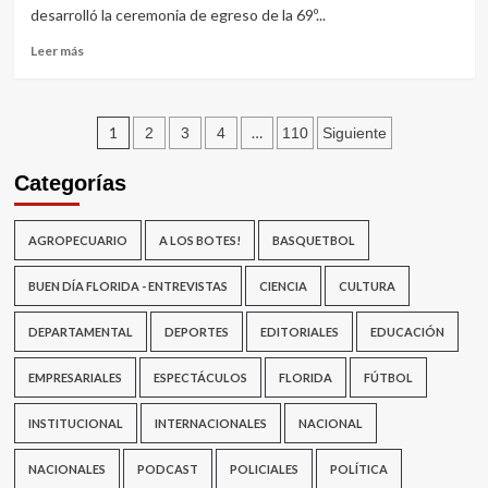
cinco
desarrolló la ceremonia de egreso de la 69º...
nuevos
blindados
Leer
Leer más
en
más
agosto
sobre
La
Paginación
policía
1
…
2
3
4
110
Siguiente
sumó
de
24
Categorías
nuevos
entradas
efectivos
AGROPECUARIO
A LOS BOTES!
BASQUETBOL
BUEN DÍA FLORIDA - ENTREVISTAS
CIENCIA
CULTURA
DEPARTAMENTAL
DEPORTES
EDITORIALES
EDUCACIÓN
EMPRESARIALES
ESPECTÁCULOS
FLORIDA
FÚTBOL
INSTITUCIONAL
INTERNACIONALES
NACIONAL
NACIONALES
PODCAST
POLICIALES
POLÍTICA