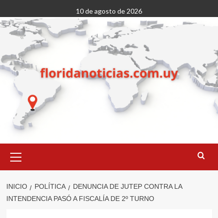
Saltar
10 de agosto de 2026
al
contenido
Menú
primario
INICIO
POLÍTICA
DENUNCIA DE JUTEP CONTRA LA
INTENDENCIA PASÓ A FISCALÍA DE 2º TURNO