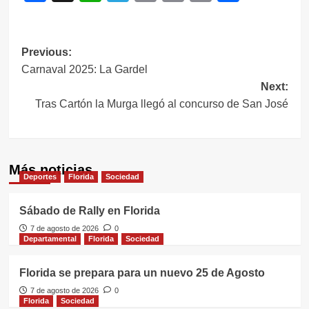
Link
Navegación
Previous:
Carnaval 2025: La Gardel
de
Next:
entradas
Tras Cartón la Murga llegó al concurso de San José
Más noticias
Deportes
Florida
Sociedad
Sábado de Rally en Florida
7 de agosto de 2026
0
Departamental
Florida
Sociedad
Florida se prepara para un nuevo 25 de Agosto
7 de agosto de 2026
0
Florida
Sociedad