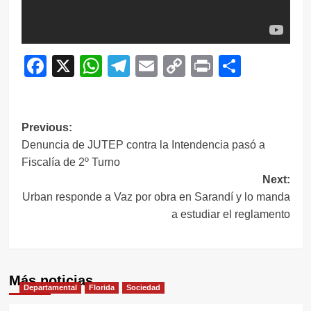
Facebook
X
WhatsApp
Telegram
Email
Copy
Print
Compar
Link
Navegación
Previous:
Denuncia de JUTEP contra la Intendencia pasó a
de
Fiscalía de 2º Turno
entradas
Next:
Urban responde a Vaz por obra en Sarandí y lo manda
a estudiar el reglamento
Más noticias
Departamental
Florida
Sociedad