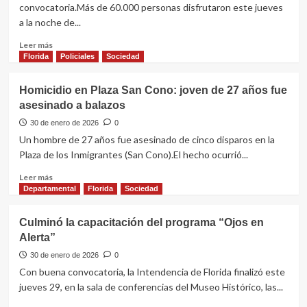
convocatoria.Más de 60.000 personas disfrutaron este jueves
violencia
a la noche de...
doméstica
y
Leer
Leer más
de
más
Florida
Policiales
Sociedad
desacato
sobre
“Canelones
Homicidio en Plaza San Cono: joven de 27 años fue
suena
asesinado a balazos
bien”
reunió
30 de enero de 2026
0
más
Un hombre de 27 años fue asesinado de cinco disparos en la
de
Plaza de los Inmigrantes (San Cono).El hecho ocurrió...
60.000
personas
Leer
Leer más
más
Departamental
Florida
Sociedad
sobre
Homicidio
Culminó la capacitación del programa “Ojos en
en
Alerta”
Plaza
San
30 de enero de 2026
0
Cono:
Con buena convocatoria, la Intendencia de Florida finalizó este
joven
jueves 29, en la sala de conferencias del Museo Histórico, las...
de
27