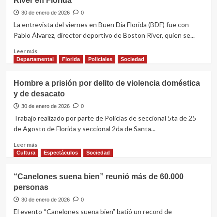
River en Florida
presidente
de
30 de enero de 2026
0
la
La entrevista del viernes en Buen Día Florida (BDF) fue con
Junta
Pablo Álvarez, director deportivo de Boston River, quien se...
Departamental
en
Leer
Leer más
Buen
más
Departamental
Florida
Policiales
Sociedad
día
sobre
Florida
Pablo
Hombre a prisión por delito de violencia doméstica
Álvarez
y de desacato
habló
de
30 de enero de 2026
0
la
Trabajo realizado por parte de Policías de seccional 5ta de 25
continuidad
de Agosto de Florida y seccional 2da de Santa...
de
Boston
Leer
Leer más
River
más
Cultura
Espectáculos
Sociedad
en
sobre
Florida
Hombre
“Canelones suena bien” reunió más de 60.000
a
personas
prisión
por
30 de enero de 2026
0
delito
El evento “Canelones suena bien” batió un record de
de