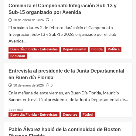
Comienza el Campeonato Integración Sub-13 y
Sub-15 organizado por Avenida
30 de enero de 2026
0
El próximo lunes 2 de febrero dará inicio el Campeonato
Integración Sub-13 y Sub-15 2026, organizado por el club
Avenida....
Buen día Florida - Entrevistas
Departamental
Florida
Política
Leer
Leer más
más
Sociedad
sobre
Comienza
Entrevista al presidente de la Junta Departamental
el
en Buen día Florida
Campeonato
Integración
30 de enero de 2026
0
Sub-
En la mañana de este viernes, en Buen Día Florida, Mauricio
13
Sanner entrevistó al presidente de la Junta Departamental de...
y
Sub-
Leer
Leer más
15
más
Buen día Florida - Entrevistas
Deportes
Fútbol
organizado
sobre
por
Entrevista
Pablo Álvarez habló de la continuidad de Boston
Avenida
al