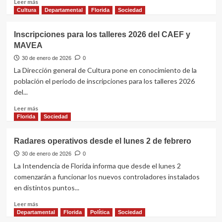
Leer
Leer más
años
más
Cultura
Departamental
Florida
Sociedad
fue
sobre
asesinado
Culminó
Inscripciones para los talleres 2026 del CAEF y
a
la
MAVEA
balazos
capacitación
del
30 de enero de 2026
0
programa
La Dirección general de Cultura pone en conocimiento de la
“Ojos
población el periodo de inscripciones para los talleres 2026
en
del...
Alerta”
Leer
Leer más
más
Florida
Sociedad
sobre
Inscripciones
Radares operativos desde el lunes 2 de febrero
para
los
30 de enero de 2026
0
talleres
La Intendencia de Florida informa que desde el lunes 2
2026
comenzarán a funcionar los nuevos controladores instalados
del
en distintos puntos...
CAEF
y
Leer
Leer más
MAVEA
más
Departamental
Florida
Política
Sociedad
sobre