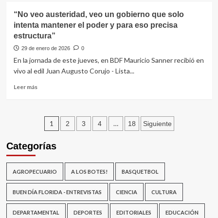
Radares
“No veo austeridad, veo un gobierno que solo
operativos
intenta mantener el poder y para eso precisa
desde
estructura”
el
lunes
29 de enero de 2026
0
2
En la jornada de este jueves, en BDF Mauricio Sanner recibió en
de
vivo al edil Juan Augusto Corujo - Lista...
febrero
Leer
Leer más
más
sobre
“No
Paginación
veo
1
…
2
3
4
18
Siguiente
austeridad,
de
veo
Categorías
un
entradas
gobierno
que
AGROPECUARIO
A LOS BOTES!
BASQUETBOL
solo
intenta
BUEN DÍA FLORIDA - ENTREVISTAS
CIENCIA
CULTURA
mantener
el
DEPARTAMENTAL
DEPORTES
EDITORIALES
EDUCACIÓN
poder