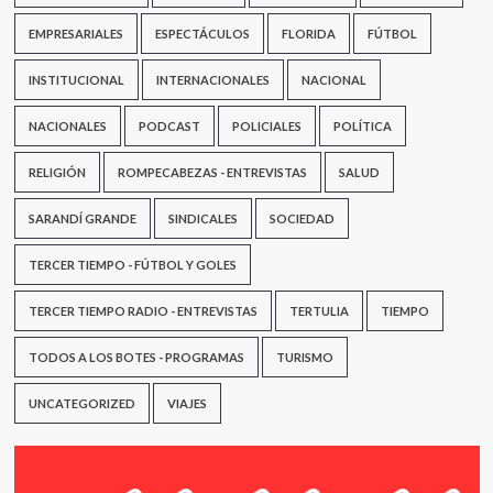
y
EMPRESARIALES
para
ESPECTÁCULOS
FLORIDA
FÚTBOL
eso
precisa
INSTITUCIONAL
INTERNACIONALES
NACIONAL
estructura”
NACIONALES
PODCAST
POLICIALES
POLÍTICA
RELIGIÓN
ROMPECABEZAS - ENTREVISTAS
SALUD
SARANDÍ GRANDE
SINDICALES
SOCIEDAD
TERCER TIEMPO - FÚTBOL Y GOLES
TERCER TIEMPO RADIO - ENTREVISTAS
TERTULIA
TIEMPO
TODOS A LOS BOTES - PROGRAMAS
TURISMO
UNCATEGORIZED
VIAJES