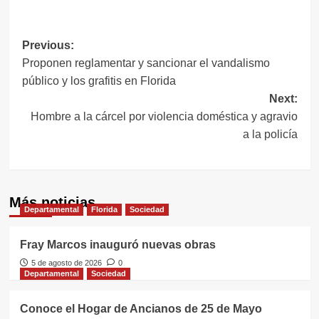
Link
Navegación
Previous:
Proponen reglamentar y sancionar el vandalismo
de
público y los grafitis en Florida
entradas
Next:
Hombre a la cárcel por violencia doméstica y agravio
a la policía
Más noticias
Departamental
Florida
Sociedad
Fray Marcos inauguró nuevas obras
5 de agosto de 2026
0
Departamental
Sociedad
Conoce el Hogar de Ancianos de 25 de Mayo