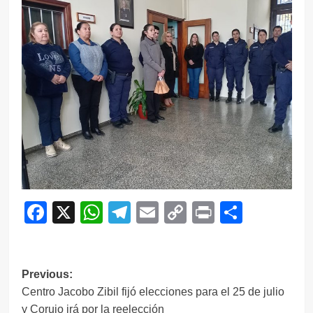
Facebook
X
WhatsApp
Telegram
Email
Copy
Print
Compar
Link
Navegación
Previous:
Centro Jacobo Zibil fijó elecciones para el 25 de julio
de
y Corujo irá por la reelección