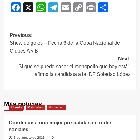
Facebook
X
WhatsApp
Telegram
Email
Copy
Print
Compar
Link
Navegación
Previous:
Show de goles – Fecha 6 de la Copa Nacional de
de
Clubes A y B
entradas
Next:
“Sí que se puede sacar el monopolio que hoy está”,
afirmó la candidata a la IDF Soledad López
Más noticias
Florida
Policiales
Sociedad
Condenan a una mujer por estafas en redes
sociales
6 de agosto de 2026
0