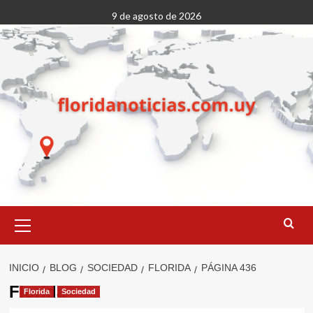
Saltar
9 de agosto de 2026
al
contenido
Menú
primario
INICIO
BLOG
SOCIEDAD
FLORIDA
PÁGINA 436
Florida
Florida
Sociedad