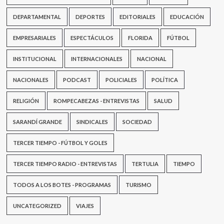
de
la
DEPARTAMENTAL
DEPORTES
EDITORIALES
EDUCACIÓN
Florida
EMPRESARIALES
ESPECTÁCULOS
FLORIDA
FÚTBOL
INSTITUCIONAL
INTERNACIONALES
NACIONAL
NACIONALES
PODCAST
POLICIALES
POLÍTICA
RELIGIÓN
ROMPECABEZAS - ENTREVISTAS
SALUD
SARANDÍ GRANDE
SINDICALES
SOCIEDAD
TERCER TIEMPO - FÚTBOL Y GOLES
TERCER TIEMPO RADIO - ENTREVISTAS
TERTULIA
TIEMPO
TODOS A LOS BOTES - PROGRAMAS
TURISMO
UNCATEGORIZED
VIAJES