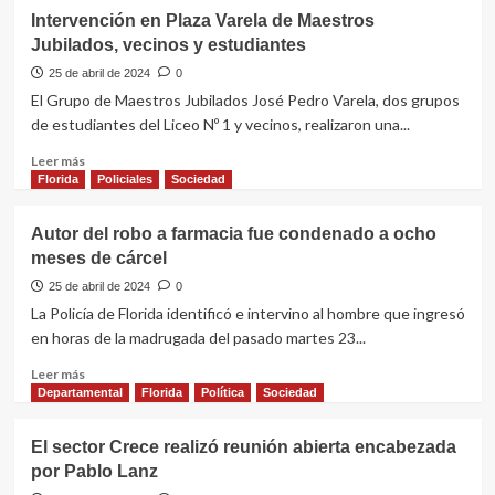
Intervención en Plaza Varela de Maestros
Jubilados, vecinos y estudiantes
25 de abril de 2024
0
El Grupo de Maestros Jubilados José Pedro Varela, dos grupos
de estudiantes del Liceo Nº 1 y vecinos, realizaron una...
Leer
Leer más
más
Florida
Policiales
Sociedad
sobre
Intervención
Autor del robo a farmacia fue condenado a ocho
en
meses de cárcel
Plaza
Varela
25 de abril de 2024
0
de
La Policía de Florida identificó e intervino al hombre que ingresó
Maestros
en horas de la madrugada del pasado martes 23...
Jubilados,
vecinos
Leer
Leer más
y
más
Departamental
Florida
Política
Sociedad
estudiantes
sobre
Autor
El sector Crece realizó reunión abierta encabezada
del
por Pablo Lanz
robo