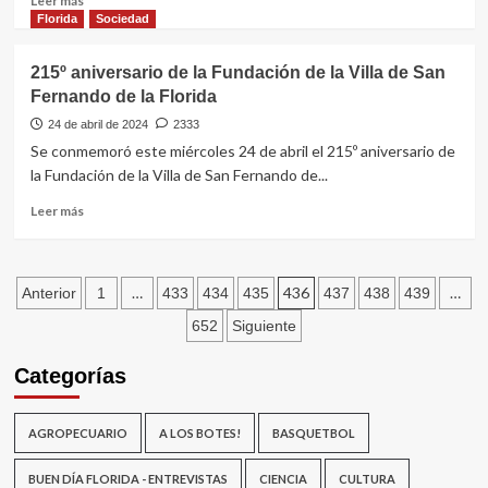
Leer más
Intendencias
más
Florida
Sociedad
sean
sobre
por
Guillermo
215º aniversario de la Fundación de la Villa de San
concursos
López
Fernando de la Florida
o
aseguró
sorteos
que
24 de abril de 2024
2333
recibió
Se conmemoró este miércoles 24 de abril el 215º aniversario de
la
la Fundación de la Villa de San Fernando de...
IDF
con
Leer
Leer más
1200
más
funcionarios
sobre
habiendo
215º
Paginación
hoy
aniversario
…
436
…
Anterior
1
433
434
435
437
438
439
unos
de
de
652
Siguiente
1040
la
Fundación
entradas
Categorías
de
la
Villa
AGROPECUARIO
A LOS BOTES!
BASQUETBOL
de
San
Fernando
BUEN DÍA FLORIDA - ENTREVISTAS
CIENCIA
CULTURA