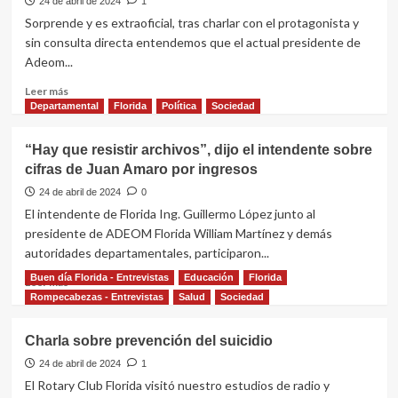
24 de abril de 2024
1
Agrupación
Sorprende y es extraoficial, tras charlar con el protagonista y
Manuel
sin consulta directa entendemos que el actual presidente de
Oribe
Adeom...
Leer
Leer más
más
Departamental
Florida
Política
Sociedad
sobre
Williams
“Hay que resistir archivos”, dijo el intendente sobre
Martínez
cifras de Juan Amaro por ingresos
dejaría
de
24 de abril de 2024
0
ser
El intendente de Florida Ing. Guillermo López junto al
el
presidente de ADEOM Florida William Martínez y demás
presidente
autoridades departamentales, participaron...
de
Adeom
Buen día Florida - Entrevistas
Educación
Florida
Leer
Leer más
más
Rompecabezas - Entrevistas
Salud
Sociedad
sobre
“Hay
Charla sobre prevención del suicidio
que
resistir
24 de abril de 2024
1
archivos”,
El Rotary Club Florida visitó nuestro estudios de radio y
dijo