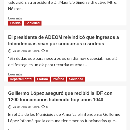
televisión, su presidente Dr. Mauricio Simón y directivo Mtro.
el
Néstor...
intendente
sobre
Leer
Leer más
cifras
más
Florida
Sociedad
de
sobre
Juan
Charla
El presidente de ADEOM reivindicó que ingresos a
Amaro
sobre
Intendencias sean por concursos o sorteos
por
prevención
ingresos
del
24 de abril de 2024
0
suicidio
"Sin dudas que para nosotros es un día muy especial, más allá
del festejo es un día para recordar muchos...
Leer
Leer más
más
Departamental
Florida
Política
Sociedad
sobre
El
Guillermo López aseguró que recibió la IDF con
presidente
1200 funcionarios habiendo hoy unos 1040
de
ADEOM
24 de abril de 2024
6
reivindicó
En el Día de los Municipios de América el intendente Guillermo
que
López informó que la comuna tiene menos funcionarios que...
ingresos
a
Leer