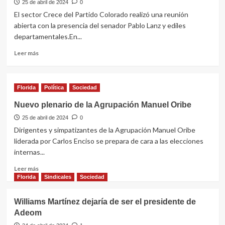
a
25 de abril de 2024
0
farmacia
El sector Crece del Partido Colorado realizó una reunión
fue
abierta con la presencia del senador Pablo Lanz y ediles
condenado
departamentales.En...
a
ocho
Leer
Leer más
meses
más
de
sobre
cárcel
El
Florida
Política
Sociedad
sector
Crece
Nuevo plenario de la Agrupación Manuel Oribe
realizó
25 de abril de 2024
reunión
0
abierta
Dirigentes y simpatizantes de la Agrupación Manuel Oribe
encabezada
liderada por Carlos Enciso se prepara de cara a las elecciones
por
internas...
Pablo
Lanz
Leer
Leer más
más
Florida
Sindicales
Sociedad
sobre
Nuevo
Williams Martínez dejaría de ser el presidente de
plenario
Adeom
de
la