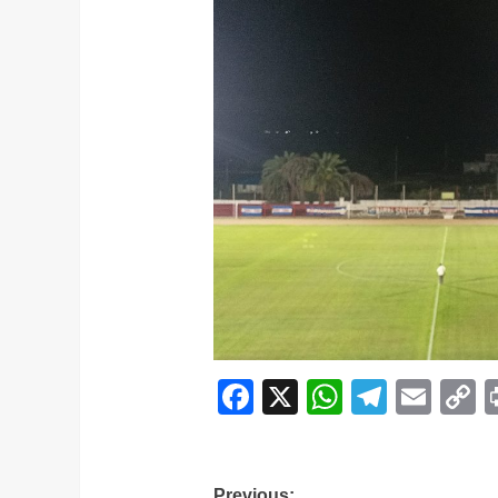
Facebook
X
WhatsAp
Telegr
Ema
C
L
Previous: