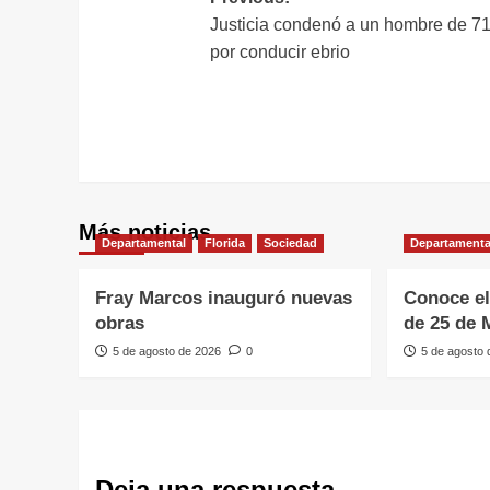
Navegación
Justicia condenó a un hombre de 7
de
por conducir ebrio
entradas
Más noticias
Departamental
Florida
Sociedad
Departamenta
Fray Marcos inauguró nuevas
Conoce el
obras
de 25 de 
5 de agosto de 2026
0
5 de agosto
Deja una respuesta