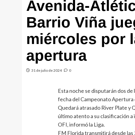
Avenida-Atléti
Barrio Viña ju
miércoles por l
apertura
31 de julio de 2024
0
Esta noche se disputarán dos de l
fecha del Campeonato Apertura de
Quedará atrasado River Plate y Q
último atento a su clasificación 
OFI, informó la Liga.
FM Florida transmitirá desde las