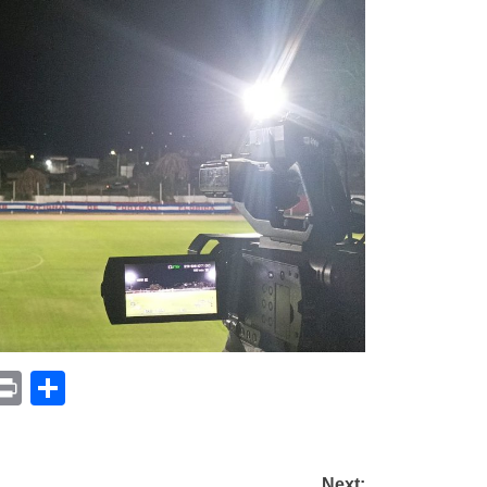
p
am
il
opy
Print
Compartir
ink
Next: