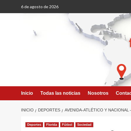
Saltar
6 de agosto de 2026
al
contenido
Inicio
Todas las noticias
Nosotros
Conta
INICIO
DEPORTES
AVENIDA-ATLÉTICO Y NACIONAL 
Deportes
Florida
Fútbol
Sociedad