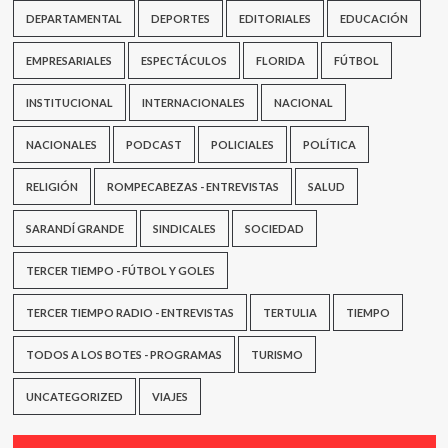
hoy
DEPARTAMENTAL
DEPORTES
EDITORIALES
EDUCACIÓN
penado”
EMPRESARIALES
ESPECTÁCULOS
FLORIDA
FÚTBOL
INSTITUCIONAL
INTERNACIONALES
NACIONAL
NACIONALES
PODCAST
POLICIALES
POLÍTICA
RELIGIÓN
ROMPECABEZAS - ENTREVISTAS
SALUD
SARANDÍ GRANDE
SINDICALES
SOCIEDAD
TERCER TIEMPO - FÚTBOL Y GOLES
TERCER TIEMPO RADIO - ENTREVISTAS
TERTULIA
TIEMPO
TODOS A LOS BOTES - PROGRAMAS
TURISMO
UNCATEGORIZED
VIAJES