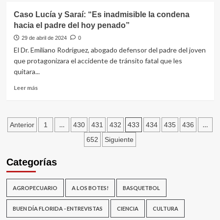
basura,
Mons.
Caso Lucía y Saraí: “Es inadmisible la condena
no
Martín
se
hacia el padre del hoy penado”
Pérez
preocupen
Scremini
29 de abril de 2024
0
para
celebra
El Dr. Emiliano Rodríguez, abogado defensor del padre del joven
eso
sus
que protagonizara el accidente de tránsito fatal que les
estamos”
20
quitara...
años
de
Leer
Leer más
ordenación
más
episcopal
sobre
Caso
Paginación
Lucía
…
433
…
Anterior
1
430
431
432
434
435
436
y
de
652
Siguiente
Saraí:
“Es
entradas
Categorías
inadmisible
la
condena
AGROPECUARIO
A LOS BOTES!
BASQUETBOL
hacia
el
padre
BUEN DÍA FLORIDA - ENTREVISTAS
CIENCIA
CULTURA
del