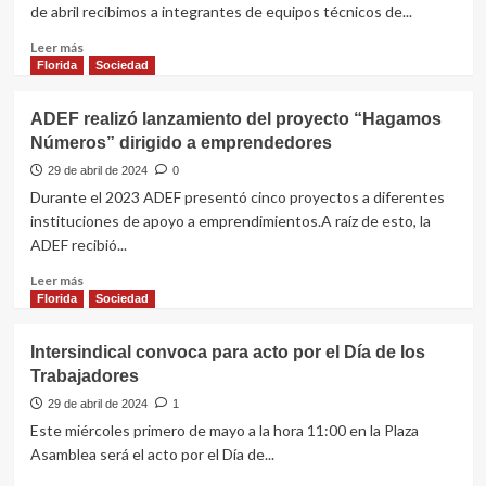
valor
de abril recibimos a integrantes de equipos técnicos de...
de
premios
Leer
Leer más
entre
más
Florida
Sociedad
hombres
sobre
y
“Los
ADEF realizó lanzamiento del proyecto “Hagamos
mujeres
niños
Números” dirigido a emprendedores
en
y
básquet
niñas
29 de abril de 2024
0
3
son
Durante el 2023 ADEF presentó cinco proyectos a diferentes
por
el
instituciones de apoyo a emprendimientos.A raíz de esto, la
3”
presente”
ADEF recibió...
Leer
Leer más
más
Florida
Sociedad
sobre
ADEF
Intersindical convoca para acto por el Día de los
realizó
Trabajadores
lanzamiento
del
29 de abril de 2024
1
proyecto
Este miércoles primero de mayo a la hora 11:00 en la Plaza
“Hagamos
Asamblea será el acto por el Día de...
Números”
dirigido