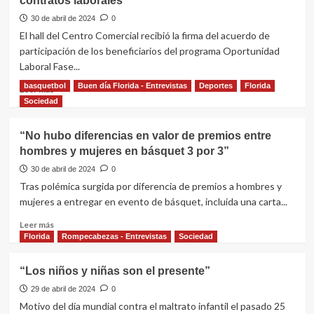
contratos laborales
aseguró
sin
que
30 de abril de 2024
0
recursos”
luego
El hall del Centro Comercial recibió la firma del acuerdo de
de
participación de los beneficiarios del programa Oportunidad
las
Laboral Fase...
internas
comenzarán
basquetbol
Buen día Florida - Entrevistas
Deportes
Florida
Leer
Leer más
a
más
Sociedad
hablar
sobre
de
Beneficiarios
“No hubo diferencias en valor de premios entre
candidaturas
de
hombres y mujeres en básquet 3 por 3”
Jornales
Solidarios
30 de abril de 2024
0
firmaron
Tras polémica surgida por diferencia de premios a hombres y
contratos
mujeres a entregar en evento de básquet, incluida una carta...
laborales
Leer
Leer más
más
Florida
Rompecabezas - Entrevistas
Sociedad
sobre
“No
“Los niños y niñas son el presente”
hubo
diferencias
29 de abril de 2024
0
en
Motivo del día mundial contra el maltrato infantil el pasado 25