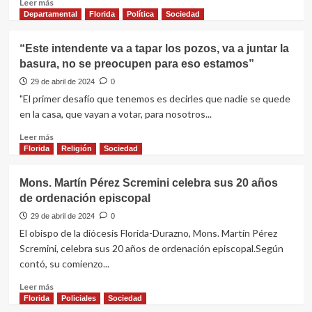
Leer
Leer más
a
más
Departamental
Florida
Política
Sociedad
emprendedores
sobre
Intersindical
“Este intendente va a tapar los pozos, va a juntar la
convoca
basura, no se preocupen para eso estamos”
para
acto
29 de abril de 2024
0
por
"El primer desafío que tenemos es decirles que nadie se quede
el
en la casa, que vayan a votar, para nosotros...
Día
de
Leer
Leer más
los
más
Florida
Religión
Sociedad
Trabajadores
sobre
“Este
Mons. Martín Pérez Scremini celebra sus 20 años
intendente
de ordenación episcopal
va
a
29 de abril de 2024
0
tapar
El obispo de la diócesis Florida-Durazno, Mons. Martín Pérez
los
Scremini, celebra sus 20 años de ordenación episcopal.Según
pozos,
contó, su comienzo...
va
a
Leer
Leer más
juntar
más
Florida
Policiales
Sociedad
la
sobre