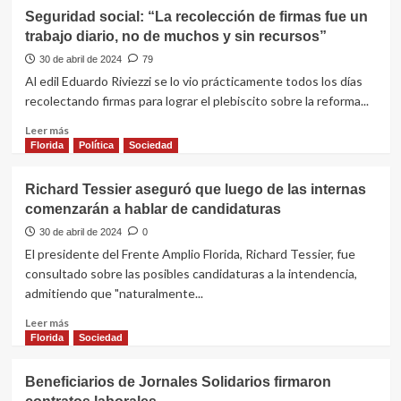
Seguridad social: “La recolección de firmas fue un
trabajo diario, no de muchos y sin recursos”
30 de abril de 2024
79
Al edil Eduardo Riviezzi se lo vio prácticamente todos los días
recolectando firmas para lograr el plebiscito sobre la reforma...
Leer
Leer más
más
Florida
Política
Sociedad
sobre
Seguridad
Richard Tessier aseguró que luego de las internas
social:
comenzarán a hablar de candidaturas
“La
recolección
30 de abril de 2024
0
de
El presidente del Frente Amplio Florida, Richard Tessier, fue
firmas
consultado sobre las posibles candidaturas a la intendencia,
fue
admitiendo que "naturalmente...
un
trabajo
Leer
Leer más
diario,
más
Florida
Sociedad
no
sobre
de
Richard
Beneficiarios de Jornales Solidarios firmaron
muchos
Tessier
y