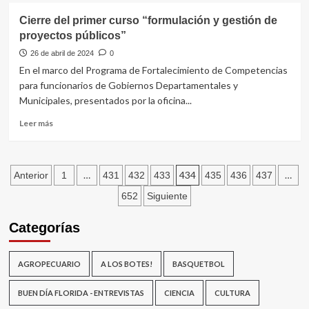
equipamiento
Autoridades
Cierre del primer curso “formulación y gestión de
en
de
proyectos públicos”
Florida
la
Corte
26 de abril de 2024
0
Electoral
En el marco del Programa de Fortalecimiento de Competencias
cerraron
para funcionarios de Gobiernos Departamentales y
gira
Municipales, presentados por la oficina...
nacional
en
Leer
Leer más
Florida
más
sobre
Cierre
Paginación
del
…
434
…
Anterior
1
431
432
433
435
436
437
primer
de
652
Siguiente
curso
“formulación
entradas
Categorías
y
gestión
de
AGROPECUARIO
A LOS BOTES!
BASQUETBOL
proyectos
públicos”
BUEN DÍA FLORIDA - ENTREVISTAS
CIENCIA
CULTURA