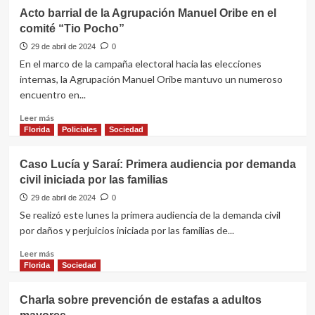
Acto barrial de la Agrupación Manuel Oribe en el
comité “Tio Pocho”
29 de abril de 2024
0
En el marco de la campaña electoral hacia las elecciones
internas, la Agrupación Manuel Oribe mantuvo un numeroso
encuentro en...
Leer
Leer más
más
Florida
Policiales
Sociedad
sobre
Acto
Caso Lucía y Saraí: Primera audiencia por demanda
barrial
civil iniciada por las familias
de
la
29 de abril de 2024
0
Agrupación
Se realizó este lunes la primera audiencia de la demanda civil
Manuel
por daños y perjuicios iniciada por las familias de...
Oribe
en
Leer
Leer más
el
más
Florida
Sociedad
comité
sobre
“Tio
Caso
Charla sobre prevención de estafas a adultos
Pocho”
Lucía