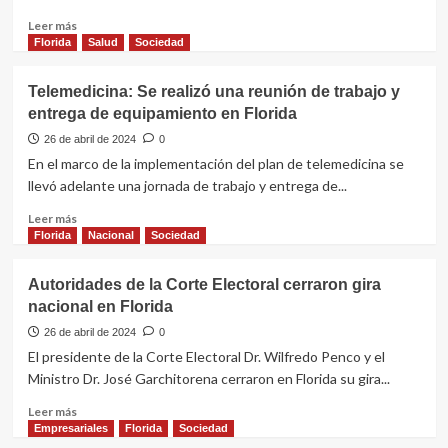
Leer
Leer más
más
Florida
Salud
Sociedad
sobre
Jornada
Telemedicina: Se realizó una reunión de trabajo y
de
entrega de equipamiento en Florida
integración
de
26 de abril de 2024
0
clubes
En el marco de la implementación del plan de telemedicina se
de
llevó adelante una jornada de trabajo y entrega de...
niños
de
Leer
Leer más
Florida
más
Florida
Nacional
Sociedad
y
sobre
Durazno
Telemedicina:
Autoridades de la Corte Electoral cerraron gira
Se
nacional en Florida
realizó
una
26 de abril de 2024
0
reunión
El presidente de la Corte Electoral Dr. Wilfredo Penco y el
de
Ministro Dr. José Garchitorena cerraron en Florida su gira...
trabajo
y
Leer
Leer más
entrega
más
Empresariales
Florida
Sociedad
de
sobre