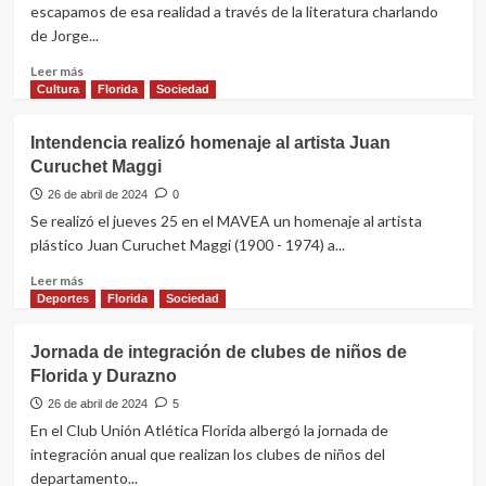
básquetbol
escapamos de esa realidad a través de la literatura charlando
en
de Jorge...
el
Estadio
Leer
Leer más
10
más
Cultura
Florida
Sociedad
de
sobre
Julio
7°
Intendencia realizó homenaje al artista Juan
programa
Curuchet Maggi
A
los
26 de abril de 2024
0
botes!
Se realizó el jueves 25 en el MAVEA un homenaje al artista
plástico Juan Curuchet Maggi (1900 - 1974) a...
Leer
Leer más
más
Deportes
Florida
Sociedad
sobre
Intendencia
Jornada de integración de clubes de niños de
realizó
Florida y Durazno
homenaje
al
26 de abril de 2024
5
artista
En el Club Unión Atlética Florida albergó la jornada de
Juan
integración anual que realizan los clubes de niños del
Curuchet
departamento...
Maggi