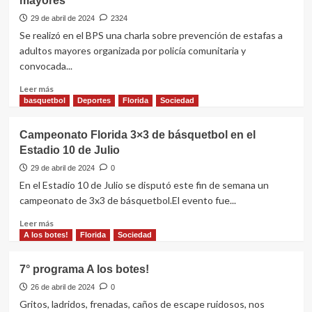
mayores
y
Saraí:
29 de abril de 2024
2324
Primera
Se realizó en el BPS una charla sobre prevención de estafas a
audiencia
adultos mayores organizada por policía comunitaria y
por
convocada...
demanda
civil
Leer
Leer más
iniciada
más
basquetbol
Deportes
Florida
Sociedad
por
sobre
las
Charla
Campeonato Florida 3×3 de básquetbol en el
familias
sobre
Estadio 10 de Julio
prevención
de
29 de abril de 2024
0
estafas
En el Estadio 10 de Julio se disputó este fin de semana un
a
campeonato de 3x3 de básquetbol.El evento fue...
adultos
mayores
Leer
Leer más
más
A los botes!
Florida
Sociedad
sobre
Campeonato
7° programa A los botes!
Florida
3×3
26 de abril de 2024
0
de
Gritos, ladridos, frenadas, caños de escape ruidosos, nos