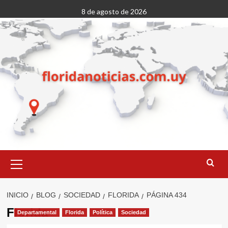
Saltar
8 de agosto de 2026
al
contenido
Menú
primario
INICIO
BLOG
SOCIEDAD
FLORIDA
PÁGINA 434
Florida
Departamental
Florida
Política
Sociedad