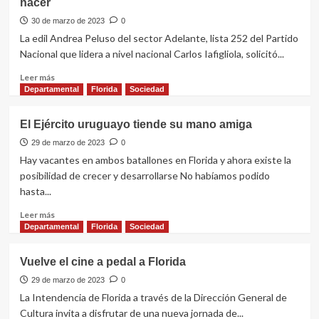
nacer
por
hurto
30 de marzo de 2023
0
en
La edil Andrea Peluso del sector Adelante, lista 252 del Partido
Florida
Nacional que lidera a nivel nacional Carlos Iafigliola, solicitó...
Leer
Leer más
más
Departamental
Florida
Sociedad
sobre
Andrea
El Ejército uruguayo tiende su mano amiga
Peluso
solicitó
29 de marzo de 2023
0
se
Hay vacantes en ambos batallones en Florida y ahora existe la
ilumine
posibilidad de crecer y desarrollarse No habíamos podido
de
hasta...
amarillo
la
Leer
Leer más
Junta
más
Departamental
Florida
Sociedad
Departamental
sobre
por
El
Vuelve el cine a pedal a Florida
los
Ejército
derechos
uruguayo
29 de marzo de 2023
0
del
tiende
La Intendencia de Florida a través de la Dirección General de
niño
su
Cultura invita a disfrutar de una nueva jornada de...
por