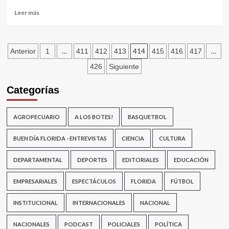
mano
nacer
amiga
Leer
Leer más
más
sobre
Vuelve
Paginación
el
…
414
…
Anterior
1
411
412
413
415
416
417
cine
de
426
Siguiente
a
pedal
entradas
Categorías
a
Florida
AGROPECUARIO
A LOS BOTES!
BASQUETBOL
BUEN DÍA FLORIDA - ENTREVISTAS
CIENCIA
CULTURA
DEPARTAMENTAL
DEPORTES
EDITORIALES
EDUCACIÓN
EMPRESARIALES
ESPECTÁCULOS
FLORIDA
FÚTBOL
INSTITUCIONAL
INTERNACIONALES
NACIONAL
NACIONALES
PODCAST
POLICIALES
POLÍTICA