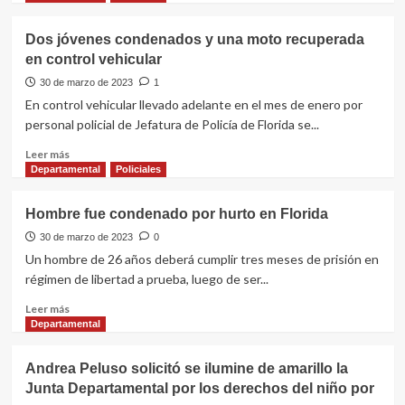
sobre
Edila
Dos jóvenes condenados y una moto recuperada
del
en control vehicular
MPP
cuestiona
30 de marzo de 2023
1
duramente
En control vehicular llevado adelante en el mes de enero por
grupos
personal policial de Jefatura de Policía de Florida se...
que
se
Leer
Leer más
consideran
más
Departamental
Policiales
“pro-
sobre
vida”
Dos
Hombre fue condenado por hurto en Florida
jóvenes
condenados
30 de marzo de 2023
0
y
Un hombre de 26 años deberá cumplir tres meses de prisión en
una
régimen de libertad a prueba, luego de ser...
moto
recuperada
Leer
Leer más
en
más
Departamental
control
sobre
vehicular
Hombre
Andrea Peluso solicitó se ilumine de amarillo la
fue
Junta Departamental por los derechos del niño por
condenado