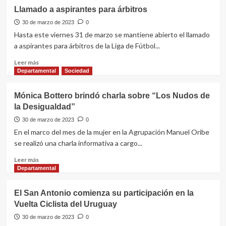
Llamado a aspirantes para árbitros
30 de marzo de 2023
0
Hasta este viernes 31 de marzo se mantiene abierto el llamado
a aspirantes para árbitros de la Liga de Fútbol...
Leer
Leer más
más
Departamental
Sociedad
sobre
Llamado
Mónica Bottero brindó charla sobre “Los Nudos de
a
la Desigualdad”
aspirantes
para
30 de marzo de 2023
0
árbitros
En el marco del mes de la mujer en la Agrupación Manuel Oribe
se realizó una charla informativa a cargo...
Leer
Leer más
más
Departamental
sobre
Mónica
El San Antonio comienza su participación en la
Bottero
Vuelta Ciclista del Uruguay
brindó
charla
30 de marzo de 2023
0
sobre