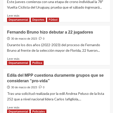
Este jueves comienza con una etapa de crono individual la 78ª
“Los
Vuelta Ciclista del Uruguay, prueba que el sábado ingresará...
Nudos
de
Leer
Leer más
la
más
Departamental
Deportes
Fútbol
Desigualdad”
sobre
El
Fernando Bruno hizo debutar a 22 jugadores
San
Antonio
30 de marzo de 2023
0
comienza
Durante los dos años (2022-2023) del proceso de Fernando
su
Bruno al frente de la selección mayor de Florida, 22 fueron...
participación
en
Leer
Leer más
la
más
Departamental
Política
Vuelta
sobre
Ciclista
Fernando
Edila del MPP cuestiona duramente grupos que se
del
Bruno
consideran “pro-vida”
Uruguay
hizo
debutar
30 de marzo de 2023
0
a
Tras una solicitud realizada por la edil Andrea Peluso de la lista
22
252 que a nivel nacional lidera Carlos Iafigliola,...
jugadores
Leer
Leer más
más
Departamental
Policiales