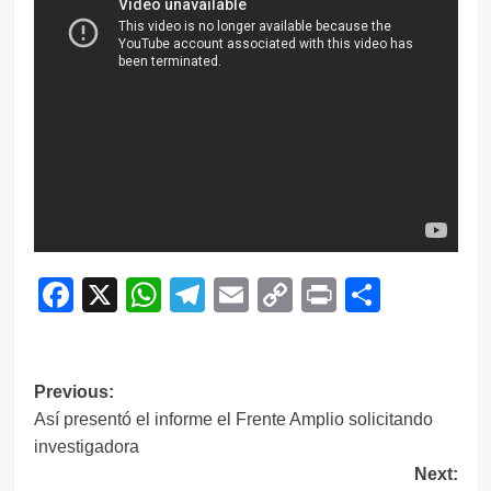
Facebook
X
WhatsApp
Telegram
Email
Copy
Print
Compar
Link
Navegación
Previous:
Así presentó el informe el Frente Amplio solicitando
de
investigadora
entradas
Next: