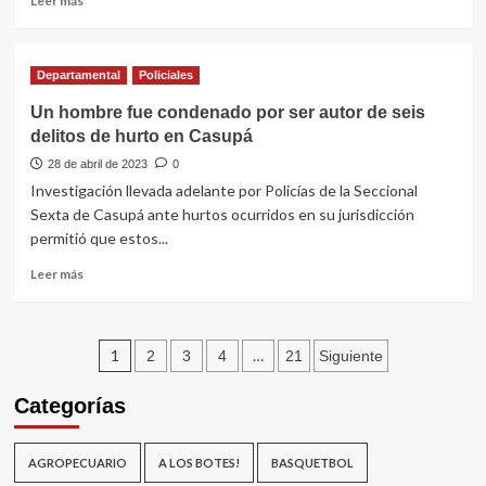
Leer más
Fernando
más
Pérez
sobre
D’Auria
Jornada
Departamental
Policiales
sobre
la
Un hombre fue condenado por ser autor de seis
participación
delitos de hurto en Casupá
de
niños,
28 de abril de 2023
0
niñas,
Investigación llevada adelante por Policías de la Seccional
adolescentes
Sexta de Casupá ante hurtos ocurridos en su jurisdicción
y
permitió que estos...
jóvenes
en
Leer
Leer más
el
más
acceso
sobre
a
Un
Paginación
la
hombre
1
…
2
3
4
21
Siguiente
Justicia
fue
de
condenado
Categorías
por
entradas
ser
autor
AGROPECUARIO
A LOS BOTES!
BASQUETBOL
de