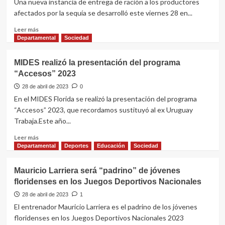
Una nueva instancia de entrega de ración a los productores
comisión
afectados por la sequía se desarrolló este viernes 28 en...
de
cultura
Leer
Leer más
de
más
Departamental
Sociedad
la
sobre
Junta
Continúa
MIDES realizó la presentación del programa
Departamental
entrega
“Accesos” 2023
de
ración
28 de abril de 2023
0
a
En el MIDES Florida se realizó la presentación del programa
productores
“Accesos” 2023, que recordamos sustituyó al ex Uruguay
afectados
Trabaja.Este año...
por
la
Leer
Leer más
sequía
más
Departamental
Deportes
Educación
Sociedad
sobre
MIDES
Mauricio Larriera será “padrino” de jóvenes
realizó
floridenses en los Juegos Deportivos Nacionales
la
presentación
28 de abril de 2023
1
del
El entrenador Mauricio Larriera es el padrino de los jóvenes
programa
floridenses en los Juegos Deportivos Nacionales 2023
“Accesos”