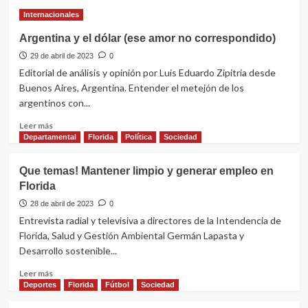
Internacionales
Argentina y el dólar (ese amor no correspondido)
29 de abril de 2023
0
Editorial de análisis y opinión por Luis Eduardo Zipitría desde
Buenos Aires, Argentina. Entender el metejón de los
argentinos con...
Leer
Leer más
más
Departamental
Florida
Política
Sociedad
sobre
Argentina
Que temas! Mantener limpio y generar empleo en
y
Florida
el
dólar
28 de abril de 2023
0
(ese
Entrevista radial y televisiva a directores de la Intendencia de
amor
Florida, Salud y Gestión Ambiental Germán Lapasta y
no
Desarrollo sostenible...
correspondido)
Leer
Leer más
más
Deportes
Florida
Fútbol
Sociedad
sobre