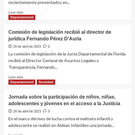
recientemente presentados en...
2023
Leer
Leer más
más
Departamental
sobre
Mauricio
Comisión de legislación recibió al director de
Larriera
jurídica Fernando Pérez D’Auria
será
“padrino”
28 de abril de 2023
0
de
La comisión de legislación de la Junta Departamental de Florida
jóvenes
recibió al Director General de Asuntos Legales y
floridenses
Transparencia, Fernando...
en
los
Leer
Leer más
Juegos
más
Departamental
Sociedad
Deportivos
sobre
Nacionales
Comisión
Jornada sobre la participación de niños, niñas,
de
adolescentes y jóvenes en el acceso a la Justicia
legislación
recibió
28 de abril de 2023
0
al
En el marco del mes de lucha contra el maltrato infantil y
director
adolescente se realizó en Aldeas Infantiles una jornada...
de
jurídica
Leer