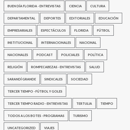
seis
BUEN DÍA FLORIDA - ENTREVISTAS
CIENCIA
CULTURA
delitos
de
DEPARTAMENTAL
DEPORTES
EDITORIALES
EDUCACIÓN
hurto
en
EMPRESARIALES
Casupá
ESPECTÁCULOS
FLORIDA
FÚTBOL
INSTITUCIONAL
INTERNACIONALES
NACIONAL
NACIONALES
PODCAST
POLICIALES
POLÍTICA
RELIGIÓN
ROMPECABEZAS - ENTREVISTAS
SALUD
SARANDÍ GRANDE
SINDICALES
SOCIEDAD
TERCER TIEMPO - FÚTBOL Y GOLES
TERCER TIEMPO RADIO - ENTREVISTAS
TERTULIA
TIEMPO
TODOS A LOS BOTES - PROGRAMAS
TURISMO
UNCATEGORIZED
VIAJES