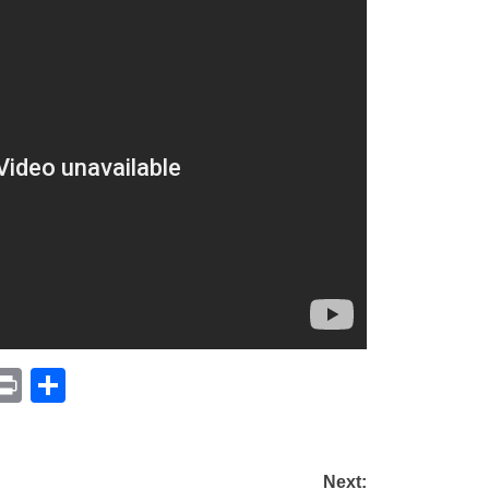
p
am
il
opy
Print
Compartir
ink
Next: