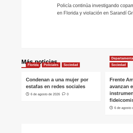
Policía continúa investigando copa
de
en Florida y violación en Sarandí G
entradas
Departamenta
Más noticias
Florida
Policiales
Sociedad
Sociedad
Condenan a una mujer por
Frente Am
estafas en redes sociales
avanzan e
instrumen
6 de agosto de 2026
0
fideicomi
6 de agosto