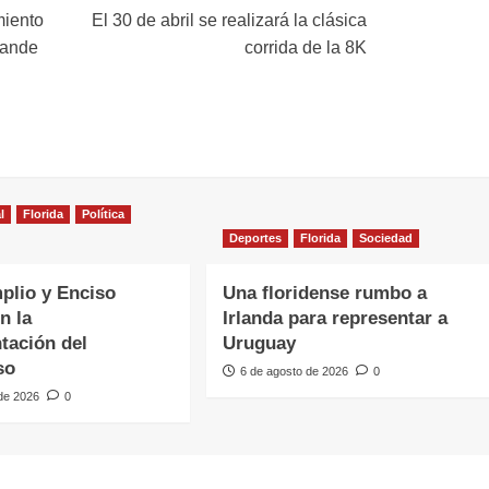
miento
El 30 de abril se realizará la clásica
rande
corrida de la 8K
l
Florida
Política
Deportes
Florida
Sociedad
plio y Enciso
Una floridense rumbo a
n la
Irlanda para representar a
tación del
Uruguay
so
6 de agosto de 2026
0
 de 2026
0