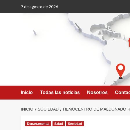
Saltar
7 de agosto de 2026
al
contenido
Inicio
Todas las noticias
Nosotros
Conta
INICIO
SOCIEDAD
HEMOCENTRO DE MALDONADO RE
Departamental
Salud
Sociedad