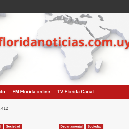
cto
FM Florida online
TV Florida Canal
 412
l
Sociedad
Departamental
Sociedad