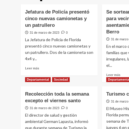
Jefatura de Policía presentó
Se sortea
cinco nuevas camionetas y
para veci
un patrullero
asentamie
Berro
31 de marzo de 2023
0
La Jefatura de Policía de Florida
31 de marzo
presentó cinco nuevas camionetas y
En el marco d
un patrullero. Dos de la camioneta son
familias que
4x4 y...
irregulares, 
el...
Leer
Leer más
más
Leer
Leer más
sobre
más
Departamental
Sociedad
Departamenta
Jefatura
sobr
de
Se
Recolección toda la semana
Turismo c
Policía
sort
excepto el viernes santo
presentó
dos
31 de marzo
cinco
vivie
El Museo Hi
31 de marzo de 2023
0
nuevas
para
Florida perm
El director de salud y gestión
camionetas
veci
semana de Tu
ambiental German Lapasta, informó
y
del
jueves 6 en e
que durante semana de Turismo la
un
asen