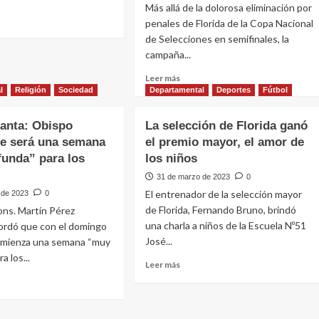
Más allá de la dolorosa eliminación por
penales de Florida de la Copa Nacional
de Selecciones en semifinales, la
e
campaña...
smo
Leer
Leer más
o
o
más
l
Religión
Sociedad
Departamental
Deportes
Fútbol
to
sobre
Florida
anta: Obispo
La selección de Florida ganó
ganó
ue será una semana
el premio mayor, el amor de
el
unda” para los
los niños
67%
de
s
31 de marzo de 2023
0
los
El entrenador de la selección mayor
 de 2023
0
puntos
de Florida, Fernando Bruno, brindó
ons. Martín Pérez
disputados
una charla a niños de la Escuela Nº51
ordó que con el domingo
José...
mienza una semana “muy
a los...
Leer
Leer más
más
sobre
La
e
selección