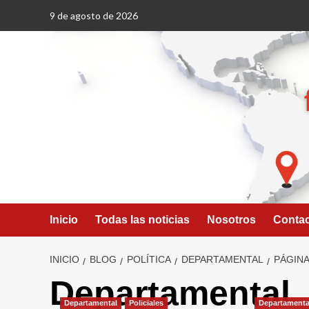
Saltar
9 de agosto de 2026
al
contenido
Inicio
Todas las noticias
Nosotros
Conta
INICIO
BLOG
POLÍTICA
DEPARTAMENTAL
PÁGINA
Departamental
Departamental
Policiales
Departamenta