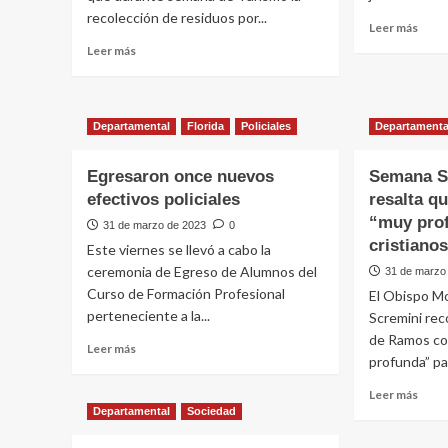
patrullero
recolección de residuos por...
de
Leer
Leer más
18
más
Leer
Leer más
de
sobr
más
Julio
Turi
sobre
y
con
Recolección
Berr
muse
toda
Departamental
Florida
Policiales
Departamenta
abier
la
semana
Egresaron once nuevos
Semana S
excepto
efectivos policiales
resalta q
el
viernes
“muy prof
31 de marzo de 2023
0
santo
cristiano
Este viernes se llevó a cabo la
ceremonia de Egreso de Alumnos del
31 de marzo
Curso de Formación Profesional
El Obispo M
perteneciente a la...
Scremini rec
de Ramos co
Leer
Leer más
profunda” par
más
sobre
Leer
Leer más
Egresaron
más
Departamental
Sociedad
once
sobr
nuevos