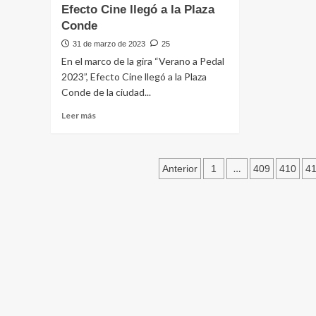
Sema
Efecto Cine llegó a la Plaza
efectivos
Santa
policiales
Conde
Obis
resal
31 de marzo de 2023
25
que
En el marco de la gira “Verano a Pedal
será
2023”, Efecto Cine llegó a la Plaza
una
Conde de la ciudad...
sema
“muy
Leer
Leer más
prof
más
para
sobre
los
Efecto
crist
Paginación
Cine
…
Anterior
1
409
410
4
llegó
de
a
la
entradas
Plaza
Conde