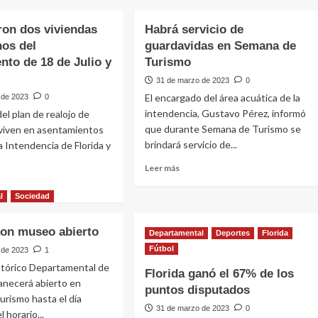
ron dos viviendas
Habrá servicio de
nos del
guardavidas en Semana de
nto de 18 de Julio y
Turismo
31 de marzo de 2023
0
El encargado del área acuática de la
 de 2023
0
intendencia, Gustavo Pérez, informó
el plan de realojo de
que durante Semana de Turismo se
 viven en asentamientos
brindará servicio de...
la Intendencia de Florida y
Leer
Leer más
más
sobre
l
Sociedad
Habrá
e
servicio
on museo abierto
de
Departamental
Deportes
Florida
earon
guardavidas
Fútbol
 de 2023
1
en
ndas
stórico Departamental de
Florida ganó el 67% de los
Semana
anecerá abierto en
de
puntos disputados
nos
rismo hasta el día
Turismo
31 de marzo de 2023
0
l horario...
tamiento