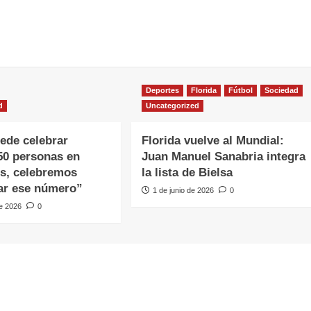
Deportes
Florida
Fútbol
Sociedad
d
Uncategorized
ede celebrar
Florida vuelve al Mundial:
50 personas en
Juan Manuel Sanabria integra
s, celebremos
la lista de Bielsa
ar ese número”
1 de junio de 2026
0
de 2026
0