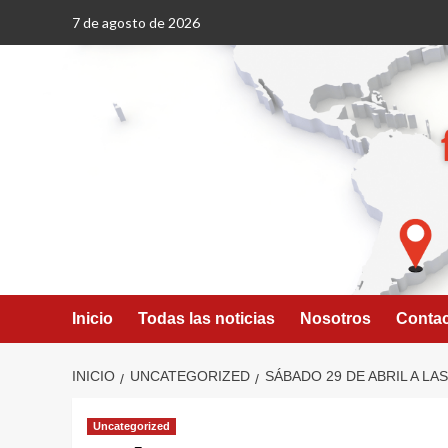
Saltar
7 de agosto de 2026
al
contenido
Inicio
Todas las noticias
Nosotros
Conta
INICIO
UNCATEGORIZED
SÁBADO 29 DE ABRIL A LA
Uncategorized