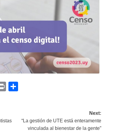
p
am
il
opy
Print
Compartir
ink
Next:
tistas
“La gestión de UTE está enteramente
vinculada al bienestar de la gente”