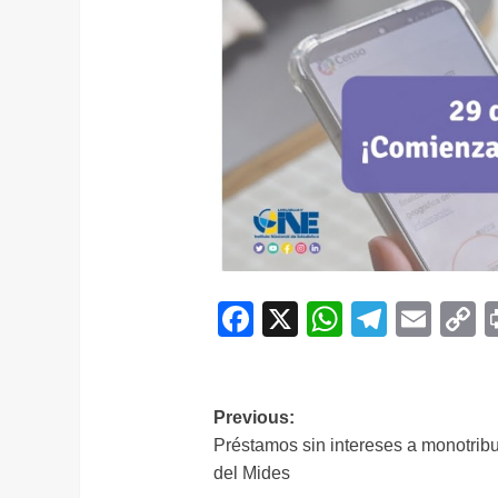
Facebook
X
WhatsAp
Telegr
Ema
C
L
Navegación
Previous:
Préstamos sin intereses a monotribu
de
del Mides
entradas