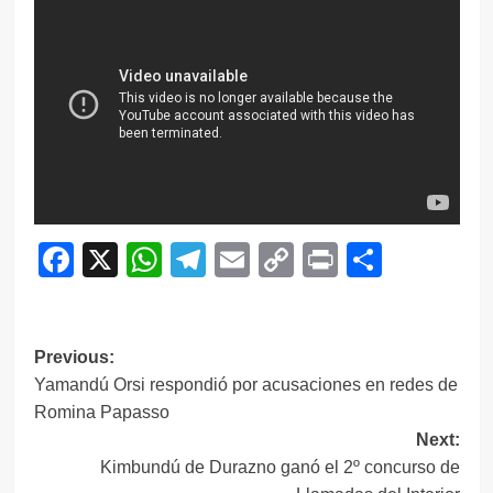
Facebook
X
WhatsApp
Telegram
Email
Copy
Print
Compar
Link
Navegación
Previous:
Yamandú Orsi respondió por acusaciones en redes de
de
Romina Papasso
entradas
Next:
Kimbundú de Durazno ganó el 2º concurso de