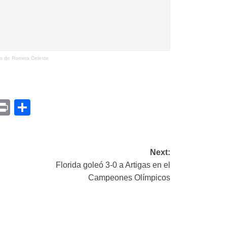
s de Romina Celeste
p
am
il
opy
Print
Compartir
ink
Next:
Florida goleó 3-0 a Artigas en el
Campeones Olímpicos