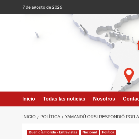
Saltar
7 de agosto de 2026
al
contenido
Inicio
Todas las noticias
Nosotros
Conta
INICIO
POLÍTICA
YAMANDÚ ORSI RESPONDIÓ POR A
Buen día Florida - Entrevistas
Nacional
Política