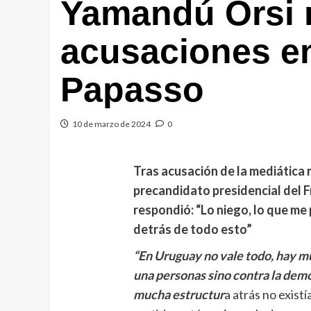
Yamandú Orsi 
acusaciones e
Papasso
10 de marzo de 2024
0
Tras acusación de la mediática
precandidato presidencial del 
respondió: “Lo niego, lo que me
detrás de todo esto”
“En Uruguay no vale todo, hay mu
una personas sino contra la demo
mucha estructur
a atrás no exist