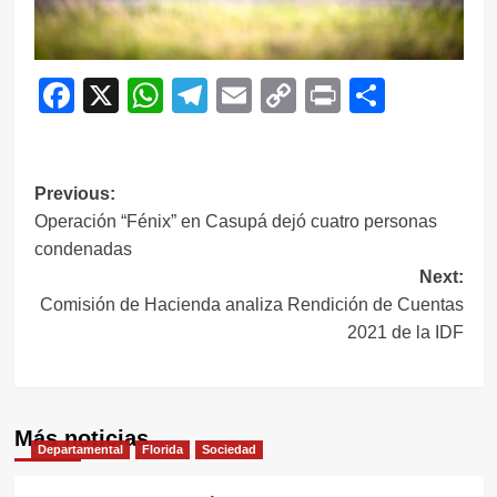
Facebook
X
WhatsApp
Telegram
Email
Copy
Print
Compar
Link
Navegación
Previous:
Operación “Fénix” en Casupá dejó cuatro personas
de
condenadas
entradas
Next:
Comisión de Hacienda analiza Rendición de Cuentas
2021 de la IDF
Más noticias
Departamental
Florida
Sociedad