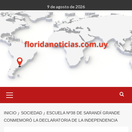
Saltar
9 de agosto de 2026
al
contenido
Menú
primario
INICIO
SOCIEDAD
ESCUELA Nº38 DE SARANDÍ GRANDE
CONMEMORÓ LA DECLARATORIA DE LA INDEPENDENCIA