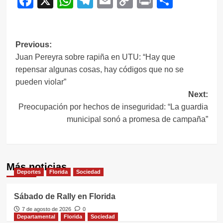
Facebook
X
WhatsApp
Telegram
Email
Copy
Print
Compar
Link
Navegación
Previous:
Juan Pereyra sobre rapiña en UTU: “Hay que
de
repensar algunas cosas, hay códigos que no se
entradas
pueden violar”
Next:
Preocupación por hechos de inseguridad: “La guardia
municipal sonó a promesa de campaña”
Más noticias
Deportes
Florida
Sociedad
Sábado de Rally en Florida
7 de agosto de 2026
0
Departamental
Florida
Sociedad