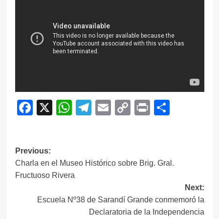
Facebook
X
WhatsApp
Telegram
Email
Copy
Print
Compar
Link
Navegación
Previous:
Charla en el Museo Histórico sobre Brig. Gral.
de
Fructuoso Rivera
entradas
Next:
Escuela Nº38 de Sarandí Grande conmemoró la
Declaratoria de la Independencia