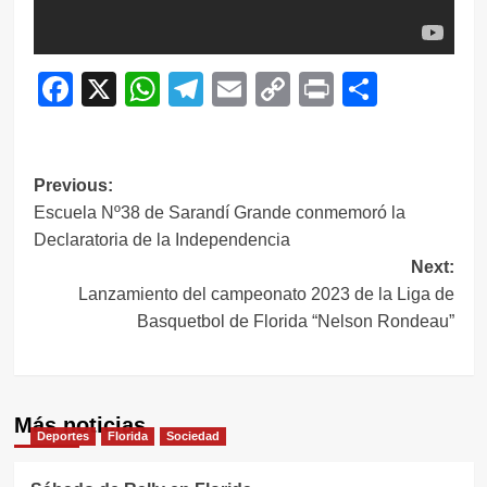
Facebook
X
WhatsApp
Telegram
Email
Copy
Print
Compar
Link
Navegación
Previous:
Escuela Nº38 de Sarandí Grande conmemoró la
de
Declaratoria de la Independencia
entradas
Next:
Lanzamiento del campeonato 2023 de la Liga de
Basquetbol de Florida “Nelson Rondeau”
Más noticias
Deportes
Florida
Sociedad