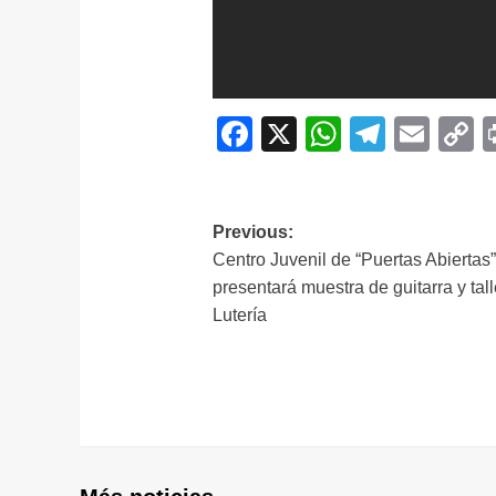
Facebook
X
WhatsAp
Telegr
Ema
C
L
Navegación
Previous:
Centro Juvenil de “Puertas Abiertas
de
presentará muestra de guitarra y tall
entradas
Lutería