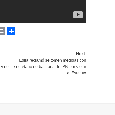
p
am
il
opy
Print
Compartir
ink
Next:
”
Edila reclamó se tomen medidas con
er de
secretario de bancada del PN por violar
el Estatuto