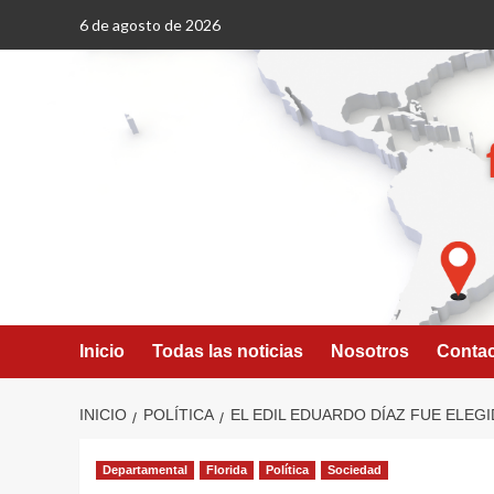
Saltar
6 de agosto de 2026
al
contenido
Inicio
Todas las noticias
Nosotros
Conta
INICIO
POLÍTICA
EL EDIL EDUARDO DÍAZ FUE ELEG
Departamental
Florida
Política
Sociedad