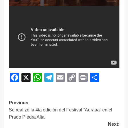
Facebook
X
WhatsApp
Telegram
Email
Copy
Print
Compar
Link
Navegación
Previous:
Se realizó la 4ta edición del Festival “Auraaa” en el
de
Prado Piedra Alta
entradas
Next: