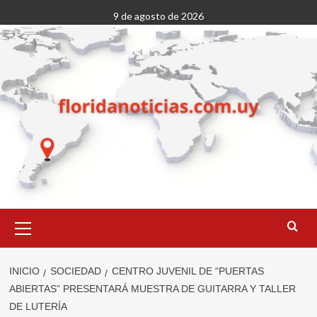
Saltar
9 de agosto de 2026
al
contenido
Menú
primario
INICIO
SOCIEDAD
CENTRO JUVENIL DE “PUERTAS
ABIERTAS” PRESENTARÁ MUESTRA DE GUITARRA Y TALLER
DE LUTERÍA