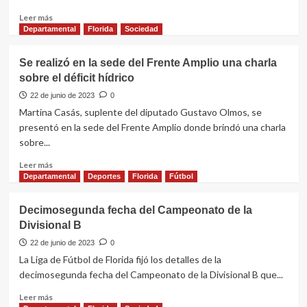
Leer
Leer más
más
Departamental
Florida
Sociedad
sobre
Apertura
Se realizó en la sede del Frente Amplio una charla
de
sobre el déficit hídrico
exposición
“Retrospectiva”
22 de junio de 2023
0
de
Martina Casás, suplente del diputado Gustavo Olmos, se
Gerardo
presentó en la sede del Frente Amplio donde brindó una charla
Casella
sobre...
Leer
Leer más
más
Departamental
Deportes
Florida
Fútbol
sobre
Se
Decimosegunda fecha del Campeonato de la
realizó
Divisional B
en
la
22 de junio de 2023
0
sede
La Liga de Fútbol de Florida fijó los detalles de la
del
decimosegunda fecha del Campeonato de la Divisional B que...
Frente
Amplio
Leer
Leer más
una