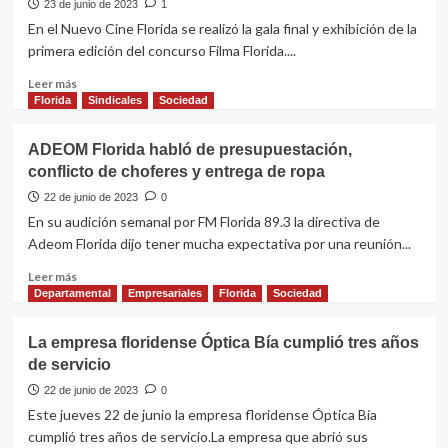
centros
23 de junio de 2023
1
educativos
En el Nuevo Cine Florida se realizó la gala final y exhibición de la
cercanos
primera edición del concurso Filma Florida....
a
la
Leer
Leer más
vía
más
Florida
Sindicales
Sociedad
del
sobre
tren
Liceo
ADEOM Florida habló de presupuestación,
de
conflicto de choferes y entrega de ropa
25
de
22 de junio de 2023
0
Agosto
En su audición semanal por FM Florida 89.3 la directiva de
ganó
Adeom Florida dijo tener mucha expectativa por una reunión...
el
Festival
Leer
Leer más
Florida
más
Departamental
Empresariales
Florida
Sociedad
Filma
sobre
ADEOM
La empresa floridense Óptica Bía cumplió tres años
Florida
de servicio
habló
de
22 de junio de 2023
0
presupuestación,
Este jueves 22 de junio la empresa floridense Óptica Bía
conflicto
cumplió tres años de servicio.La empresa que abrió sus
de