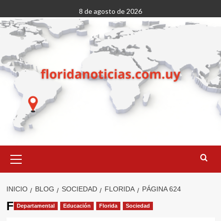
Saltar
8 de agosto de 2026
al
contenido
Menú
primario
INICIO
BLOG
SOCIEDAD
FLORIDA
PÁGINA 624
Florida
Departamental
Educación
Florida
Sociedad