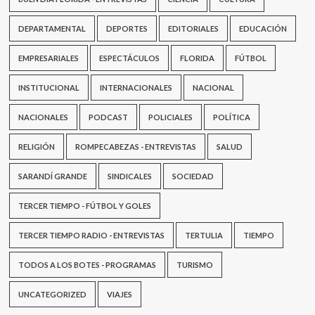
20
llegue
DEPARTAMENTAL
DEPORTES
EDITORIALES
EDUCACIÓN
a
Florida
EMPRESARIALES
ESPECTÁCULOS
FLORIDA
FÚTBOL
INSTITUCIONAL
INTERNACIONALES
NACIONAL
NACIONALES
PODCAST
POLICIALES
POLÍTICA
RELIGIÓN
ROMPECABEZAS - ENTREVISTAS
SALUD
SARANDÍ GRANDE
SINDICALES
SOCIEDAD
TERCER TIEMPO - FÚTBOL Y GOLES
TERCER TIEMPO RADIO - ENTREVISTAS
TERTULIA
TIEMPO
TODOS A LOS BOTES - PROGRAMAS
TURISMO
UNCATEGORIZED
VIAJES