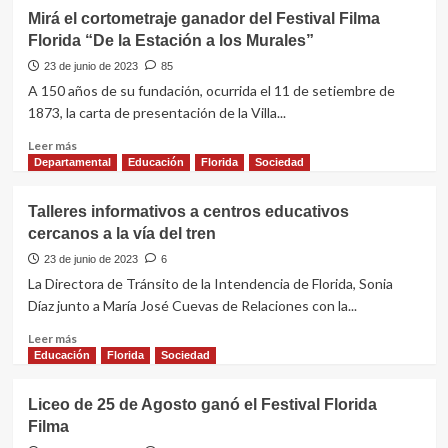
Mirá el cortometraje ganador del Festival Filma
Florida “De la Estación a los Murales”
23 de junio de 2023
85
A 150 años de su fundación, ocurrida el 11 de setiembre de
1873, la carta de presentación de la Villa...
Leer
Leer más
más
Departamental
Educación
Florida
Sociedad
sobre
Mirá
Talleres informativos a centros educativos
el
cercanos a la vía del tren
cortometraje
ganador
23 de junio de 2023
6
del
La Directora de Tránsito de la Intendencia de Florida, Sonia
Festival
Díaz junto a María José Cuevas de Relaciones con la...
Filma
Florida
Leer
Leer más
“De
más
Educación
Florida
Sociedad
la
sobre
Estación
Talleres
Liceo de 25 de Agosto ganó el Festival Florida
a
informativos
Filma
los
a
Murales”