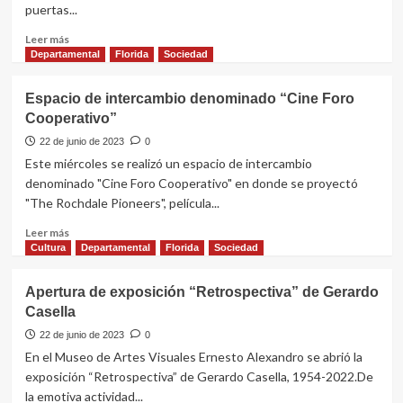
puertas...
choferes
y
Leer
Leer más
entrega
más
Departamental
Florida
Sociedad
de
sobre
ropa
La
Espacio de intercambio denominado “Cine Foro
empresa
Cooperativo”
floridense
Óptica
22 de junio de 2023
0
Bía
Este miércoles se realizó un espacio de intercambio
cumplió
denominado "Cine Foro Cooperativo" en donde se proyectó
tres
"The Rochdale Pioneers", película...
años
de
Leer
Leer más
servicio
más
Cultura
Departamental
Florida
Sociedad
sobre
Espacio
Apertura de exposición “Retrospectiva” de Gerardo
de
Casella
intercambio
denominado
22 de junio de 2023
0
“Cine
En el Museo de Artes Visuales Ernesto Alexandro se abrió la
Foro
exposición “Retrospectiva” de Gerardo Casella, 1954-2022.De
Cooperativo”
la emotiva actividad...