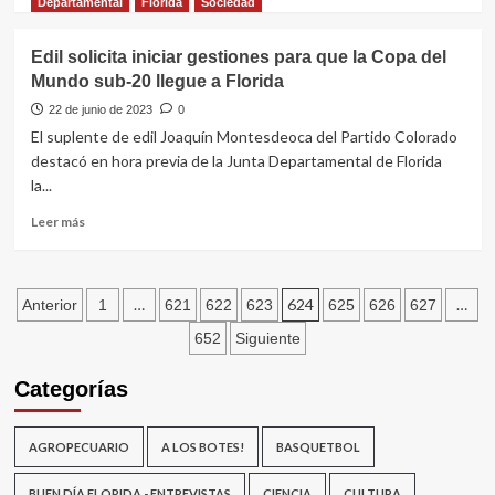
más
Departamental
Florida
Sociedad
charla
sobre
sobre
Decimosegunda
Edil solicita iniciar gestiones para que la Copa del
el
fecha
Mundo sub-20 llegue a Florida
déficit
del
hídrico
Campeonato
22 de junio de 2023
0
de
El suplente de edil Joaquín Montesdeoca del Partido Colorado
la
destacó en hora previa de la Junta Departamental de Florida
Divisional
la...
B
Leer
Leer más
más
sobre
Edil
Paginación
solicita
…
624
…
Anterior
1
621
622
623
625
626
627
iniciar
de
652
Siguiente
gestiones
para
entradas
Categorías
que
la
Copa
AGROPECUARIO
A LOS BOTES!
BASQUETBOL
del
Mundo
sub-
BUEN DÍA FLORIDA - ENTREVISTAS
CIENCIA
CULTURA