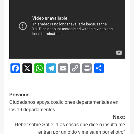
Facebook
X
WhatsApp
Telegram
Email
Copy
Print
Compar
Link
Navegación
Previous:
Ciudadanos apoya coaliciones departamentales en
de
los 19 departamentos
entradas
Next:
Heber sobre Salle: “Las cosas que dice o insulta me
entran por un oído y me salen por el otro”