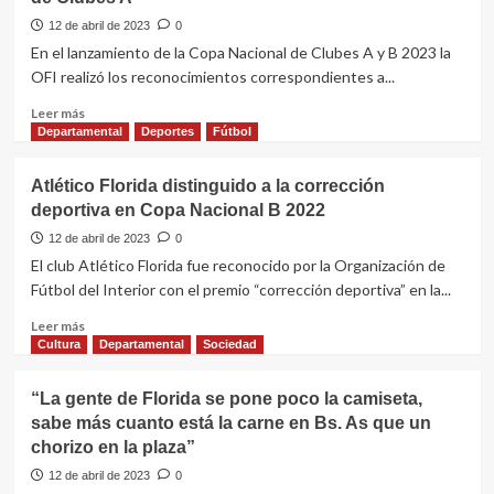
hasta
el
12 de abril de 2023
0
30
En el lanzamiento de la Copa Nacional de Clubes A y B 2023 la
de
OFI realizó los reconocimientos correspondientes a...
junio
el
Leer
Leer más
plazo
más
Departamental
Deportes
Fútbol
para
sobre
desvinculación
Diego
Atlético Florida distinguido a la corrección
de
Torres
deportiva en Copa Nacional B 2022
vehículos
fue
el
12 de abril de 2023
0
goleador
El club Atlético Florida fue reconocido por la Organización de
de
Fútbol del Interior con el premio “corrección deportiva” en la...
la
Copa
Leer
Leer más
Nacional
más
Cultura
Departamental
Sociedad
de
sobre
Clubes
Atlético
“La gente de Florida se pone poco la camiseta,
A
Florida
sabe más cuanto está la carne en Bs. As que un
distinguido
chorizo en la plaza”
a
la
12 de abril de 2023
0
corrección