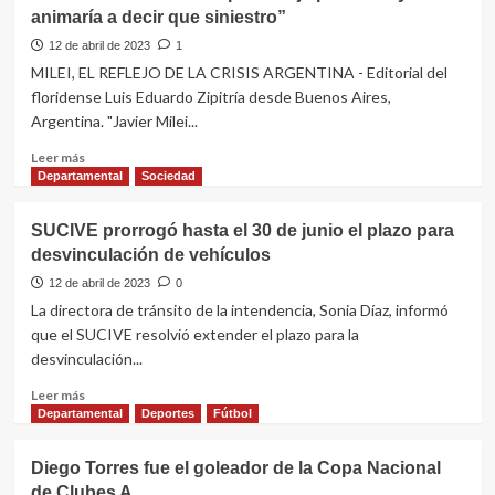
de
animaría a decir que siniestro”
la
Intendencia
12 de abril de 2023
1
de
MILEI, EL REFLEJO DE LA CRISIS ARGENTINA - Editorial del
Florida
floridense Luis Eduardo Zipitría desde Buenos Aires,
Argentina. "Javier Milei...
Leer
Leer más
más
Departamental
Sociedad
sobre
“Detrás
SUCIVE prorrogó hasta el 30 de junio el plazo para
se
desvinculación de vehículos
esconde
un
12 de abril de 2023
0
personaje
La directora de tránsito de la intendencia, Sonia Díaz, informó
polémico
que el SUCIVE resolvió extender el plazo para la
y
desvinculación...
me
animaría
Leer
Leer más
a
más
Departamental
Deportes
Fútbol
decir
sobre
que
SUCIVE
Diego Torres fue el goleador de la Copa Nacional
siniestro”
prorrogó
de Clubes A