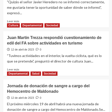
"Quizás el señor Javier Heredero no se informó correctamente,
deportiva
me gustaría tener la oportunidad de saber dónde se informó",
en
expresó...
Copa
Nacional
Leer
Leer más
B
más
Cultura
Departamental
Sociedad
2022
sobre
“La
Juan Martin Trezza respondió cuestionamiento de
gente
edil del FA sobre actividades en turismo
de
Florida
12 de abril de 2023
0
se
"Tuvimos actividades en el interior, la vuelta ciclista, qué es lo
pone
que se pretende", preguntó el director de cultura Juan...
poco
la
Leer
Leer más
camiseta,
más
Departamental
Salud
Sociedad
sabe
sobre
más
Juan
Jornada de donación de sangre a cargo del
cuanto
Martin
Hemocentro de Maldonado
está
Trezza
la
respondió
12 de abril de 2023
0
carne
cuestionamiento
El próximo miércoles 19 de abril habrá una nueva jornada de
en
de
donación de sangre a cargo del Hemocentro de Maldonado.Se...
Bs.
edil