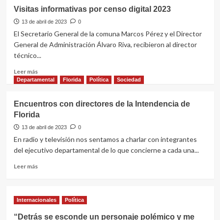
Visitas informativas por censo digital 2023
13 de abril de 2023
0
El Secretario General de la comuna Marcos Pérez y el Director
General de Administración Álvaro Riva, recibieron al director
técnico...
Leer
Leer más
más
Departamental
Florida
Política
Sociedad
sobre
Visitas
Encuentros con directores de la Intendencia de
informativas
Florida
por
censo
13 de abril de 2023
0
digital
En radio y televisión nos sentamos a charlar con integrantes
2023
del ejecutivo departamental de lo que concierne a cada una...
Leer
Leer más
más
sobre
Encuentros
Internacionales
Política
con
directores
“Detrás se esconde un personaje polémico y me