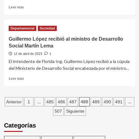
As
del
Leer
Leer más
que
FA
más
un
sobre
sobre
chorizo
actividades
Jornada
en
Departamental
en
Sociedad
de
la
turismo
donación
Guillermo López recibió al ministro de Desarrollo
plaza”
de
Social Martín Lema
sangre
a
12 de abril de 2023
1
cargo
El intendente de Florida Ing. Guillermo López recibió a la cúpula
del
del Ministerio de Desarrollo Social encabezada por el ministro...
Hemocentro
de
Leer
Leer más
Maldonado
más
sobre
Guillermo
Paginación
López
…
488
…
Anterior
1
485
486
487
489
490
491
recibió
de
507
Siguiente
al
ministro
entradas
Categorías
de
Desarrollo
Social