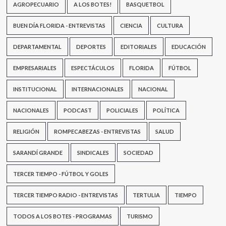
AGROPECUARIO
A LOS BOTES!
BASQUETBOL
Martín
Lema
BUEN DÍA FLORIDA - ENTREVISTAS
CIENCIA
CULTURA
DEPARTAMENTAL
DEPORTES
EDITORIALES
EDUCACIÓN
EMPRESARIALES
ESPECTÁCULOS
FLORIDA
FÚTBOL
INSTITUCIONAL
INTERNACIONALES
NACIONAL
NACIONALES
PODCAST
POLICIALES
POLÍTICA
RELIGIÓN
ROMPECABEZAS - ENTREVISTAS
SALUD
SARANDÍ GRANDE
SINDICALES
SOCIEDAD
TERCER TIEMPO - FÚTBOL Y GOLES
TERCER TIEMPO RADIO - ENTREVISTAS
TERTULIA
TIEMPO
TODOS A LOS BOTES - PROGRAMAS
TURISMO