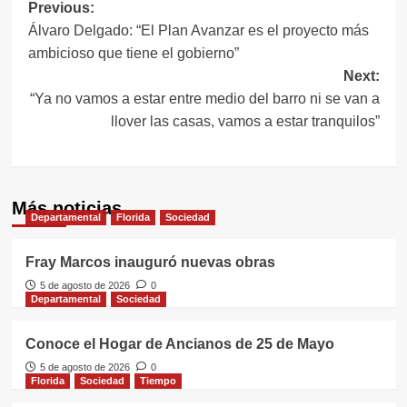
Navegación
Previous:
Álvaro Delgado: “El Plan Avanzar es el proyecto más
de
ambicioso que tiene el gobierno”
entradas
Next:
“Ya no vamos a estar entre medio del barro ni se van a
llover las casas, vamos a estar tranquilos”
Más noticias
Departamental
Florida
Sociedad
Fray Marcos inauguró nuevas obras
5 de agosto de 2026
0
Departamental
Sociedad
Conoce el Hogar de Ancianos de 25 de Mayo
5 de agosto de 2026
0
Florida
Sociedad
Tiempo