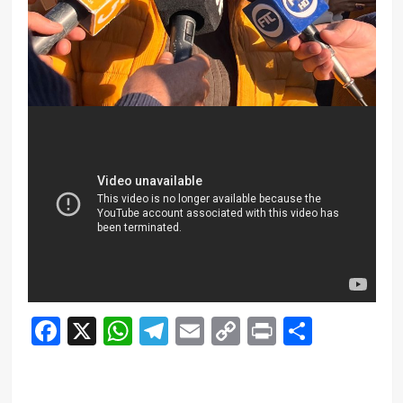
Facebook
X
WhatsApp
Telegram
Email
Copy
Print
Compar
Link