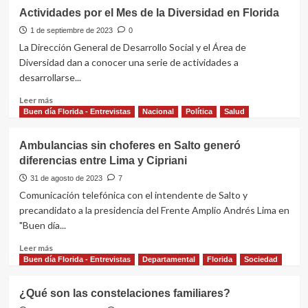
Actividades por el Mes de la Diversidad en Florida
1 de septiembre de 2023
0
La Dirección General de Desarrollo Social y el Área de
Diversidad dan a conocer una serie de actividades a
desarrollarse...
Leer
Leer más
más
Buen día Florida - Entrevistas
Nacional
Política
Salud
sobre
Actividades
Ambulancias sin choferes en Salto generó
por
diferencias entre Lima y Cipriani
el
Mes
31 de agosto de 2023
7
de
Comunicación telefónica con el intendente de Salto y
la
precandidato a la presidencia del Frente Amplio Andrés Lima en
Diversidad
"Buen día...
en
Florida
Leer
Leer más
más
Buen día Florida - Entrevistas
Departamental
Florida
Sociedad
sobre
Ambulancias
¿Qué son las constelaciones familiares?
sin