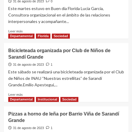
choferes
31 de agosto de 2023
0
en
Este martes estuvo en Buen día Florida Lucia García,
Salto
Consultora organizacional en el ámbito de las relaciones
generó
interpersonales y acompañante...
diferencias
entre
Leer
Leer más
Lima
más
Departamental
Florida
Sociedad
y
sobre
Cipriani
¿Qué
Bicicleteada organizada por Club de Niños de
son
Sarandí Grande
las
constelaciones
31 de agosto de 2023
1
familiares?
Este sábado se realizará una bicicleteada organizada por el Club
de Niños de INAU “Nuestras estrellitas” de Sarandí
Grande.Emilio Apestegui,...
Leer
Leer más
más
Departamental
Institucional
Sociedad
sobre
Bicicleteada
Pizzas a horno de leña por Barrio Viña de Sarandí
organizada
Grande
por
Club
31 de agosto de 2023
1