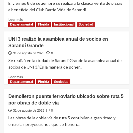
de
El viernes 8 de setiembre se realizará la clásica venta de pizzas
Niños
a beneficio del Club Barrio Viña de Sarandí...
de
Sarandí
Leer
Leer más
Grande
más
Departamental
Florida
Institucional
Sociedad
sobre
Pizzas
UNI 3 realizó la asamblea anual de socios en
a
Sarandí Grande
horno
de
31 de agosto de 2023
0
leña
Se realizó en la ciudad de Sarandí Grande la asamblea anual de
por
socios de UNI 3.“Es la manera de poner...
Barrio
Viña
Leer
Leer más
de
más
Departamental
Florida
Sociedad
Sarandí
sobre
Grande
UNI
Demolieron puente ferroviario ubicado sobre ruta 5
3
por obras de doble vía
realizó
la
31 de agosto de 2023
0
asamblea
Las obras de la doble vía de ruta 5 continúan a gran ritmo y
anual
entre las proyecciones que se tienen...
de
socios