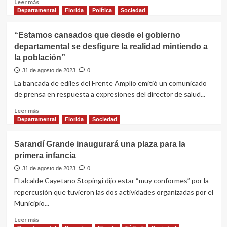
Leer
Leer más
en
más
Departamental
Florida
Política
Sociedad
Sarandí
sobre
Grande
Demolieron
“Estamos cansados que desde el gobierno
puente
departamental se desfigure la realidad mintiendo a
ferroviario
la población”
ubicado
sobre
31 de agosto de 2023
0
ruta
La bancada de ediles del Frente Amplio emitió un comunicado
5
de prensa en respuesta a expresiones del director de salud...
por
obras
Leer
Leer más
de
más
Departamental
Florida
Sociedad
doble
sobre
vía
“Estamos
Sarandí Grande inaugurará una plaza para la
cansados
primera infancia
que
desde
31 de agosto de 2023
0
el
El alcalde Cayetano Stopingi dijo estar “muy conformes” por la
gobierno
repercusión que tuvieron las dos actividades organizadas por el
departamental
Municipio...
se
desfigure
Leer
Leer más
la