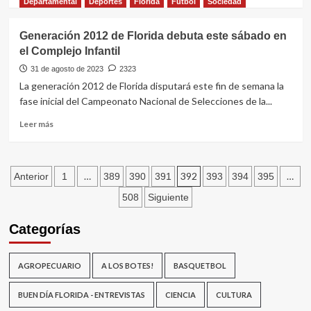
más
Departamental
Deportes
Florida
Fútbol
Sociedad
realidad
sobre
mintiendo
Sarandí
Generación 2012 de Florida debuta este sábado en
a
Grande
la
el Complejo Infantil
inaugurará
población”
una
31 de agosto de 2023
2323
plaza
La generación 2012 de Florida disputará este fin de semana la
para
fase inicial del Campeonato Nacional de Selecciones de la...
la
primera
Leer
Leer más
infancia
más
sobre
Generación
Paginación
2012
…
392
…
Anterior
1
389
390
391
393
394
395
de
de
508
Siguiente
Florida
debuta
entradas
Categorías
este
sábado
en
AGROPECUARIO
A LOS BOTES!
BASQUETBOL
el
Complejo
Infantil
BUEN DÍA FLORIDA - ENTREVISTAS
CIENCIA
CULTURA