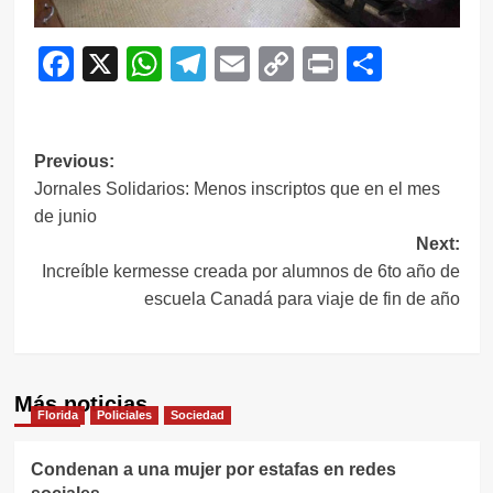
Facebook
X
WhatsApp
Telegram
Email
Copy
Print
Compar
Link
Navegación
Previous:
Jornales Solidarios: Menos inscriptos que en el mes
de
de junio
entradas
Next:
Increíble kermesse creada por alumnos de 6to año de
escuela Canadá para viaje de fin de año
Más noticias
Florida
Policiales
Sociedad
Condenan a una mujer por estafas en redes