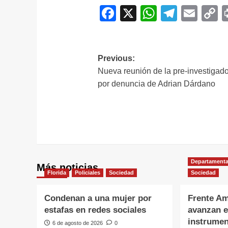
Facebook
X
WhatsAp
Telegr
Ema
C
L
Navegación
Previous:
Nueva reunión de la pre-investigad
de
por denuncia de Adrian Dárdano
entradas
Departamenta
Más noticias
Florida
Policiales
Sociedad
Sociedad
Condenan a una mujer por
Frente Am
estafas en redes sociales
avanzan e
instrumen
6 de agosto de 2026
0