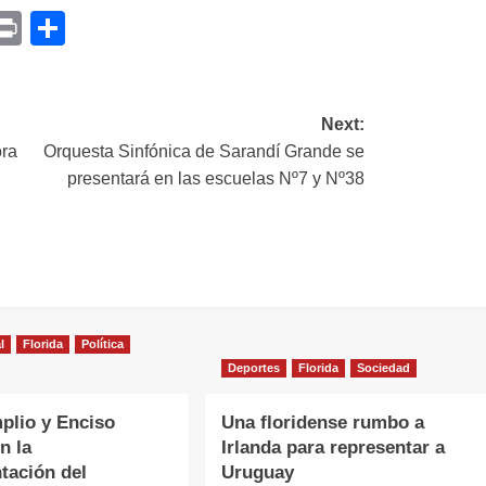
p
am
il
opy
Print
Compartir
ink
Next:
ora
Orquesta Sinfónica de Sarandí Grande se
presentará en las escuelas Nº7 y Nº38
l
Florida
Política
Deportes
Florida
Sociedad
plio y Enciso
Una floridense rumbo a
n la
Irlanda para representar a
tación del
Uruguay