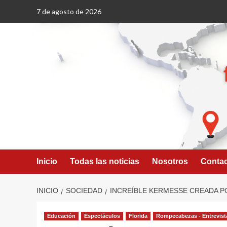
Saltar
7 de agosto de 2026
al
contenido
Inicio
Todas las noticias
Nosotros
Conta
INICIO
SOCIEDAD
INCREÍBLE KERMESSE CREADA PO
Educación
Espectáculos
Florida
Rompecabezas - Entrevist