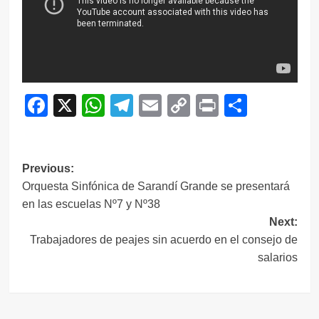
Facebook
X
WhatsApp
Telegram
Email
Copy
Print
Compar
Link
Navegación
Previous:
Orquesta Sinfónica de Sarandí Grande se presentará
de
en las escuelas Nº7 y Nº38
entradas
Next:
Trabajadores de peajes sin acuerdo en el consejo de
salarios