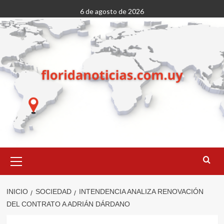
Saltar
6 de agosto de 2026
al
contenido
Menú
primario
INICIO
SOCIEDAD
INTENDENCIA ANALIZA RENOVACIÓN
DEL CONTRATO A ADRIÁN DÁRDANO