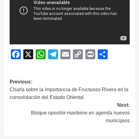
Facebook
X
WhatsApp
Telegram
Email
Copy
Print
Compar
Link
Navegación
Previous:
Charla sobre la importancia de Fructuoso Rivera en la
de
consolidación del Estado Oriental
entradas
Next:
Bloque opositor mantiene en agenda nuevos
municipios