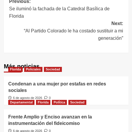
Navegación
Previous:
Se iluminó la fachada de la Catedral Basílica de
de
Florida
entradas
Next:
“Al Partido Colorado le ha costado sustituir a mi
generación”
Más noticias
Florida
Policiales
Sociedad
Condenan a una mujer por estafas en redes
sociales
6 de agosto de 2026
0
Departamental
Florida
Política
Sociedad
Frente Amplio y Enciso avanzan en la
instrumentación del fideicomiso
6 de agosto de 2026
0