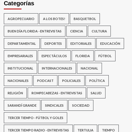
Categorías
AGROPECUARIO
A LOS BOTES!
BASQUETBOL
BUEN DÍA FLORIDA - ENTREVISTAS
CIENCIA
CULTURA
DEPARTAMENTAL
DEPORTES
EDITORIALES
EDUCACIÓN
EMPRESARIALES
ESPECTÁCULOS
FLORIDA
FÚTBOL
INSTITUCIONAL
INTERNACIONALES
NACIONAL
NACIONALES
PODCAST
POLICIALES
POLÍTICA
RELIGIÓN
ROMPECABEZAS - ENTREVISTAS
SALUD
SARANDÍ GRANDE
SINDICALES
SOCIEDAD
TERCER TIEMPO - FÚTBOL Y GOLES
TERCER TIEMPO RADIO - ENTREVISTAS
TERTULIA
TIEMPO