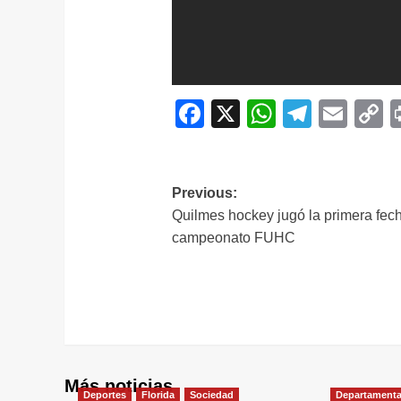
Facebook
X
WhatsAp
Telegr
Ema
C
L
Navegación
Previous:
Quilmes hockey jugó la primera fec
de
campeonato FUHC
entradas
Más noticias
Deportes
Florida
Sociedad
Departamenta