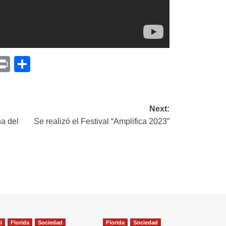
p
am
il
opy
Print
Compartir
ink
Next:
ha del
Se realizó el Festival “Amplifica 2023”
l
Florida
Sociedad
Florida
Sociedad