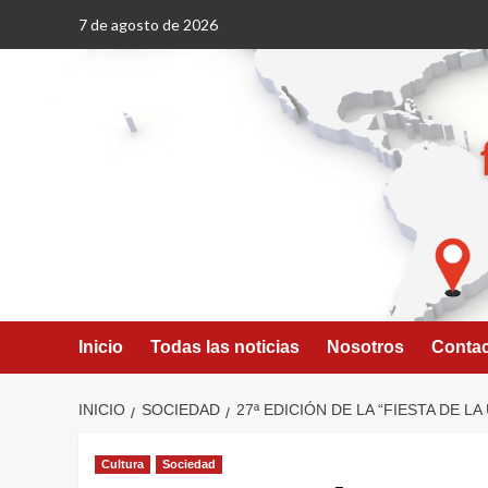
Saltar
7 de agosto de 2026
al
contenido
Inicio
Todas las noticias
Nosotros
Conta
INICIO
SOCIEDAD
27ª EDICIÓN DE LA “FIESTA DE LA
Cultura
Sociedad