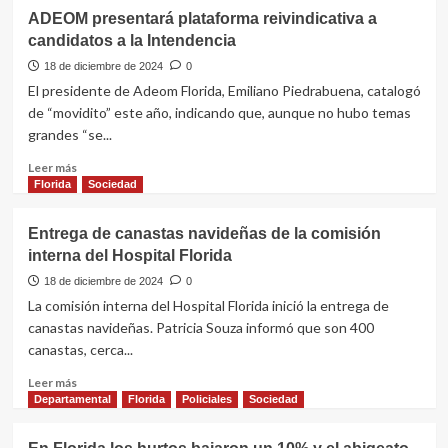
ADEOM presentará plataforma reivindicativa a
candidatos a la Intendencia
18 de diciembre de 2024
0
El presidente de Adeom Florida, Emiliano Piedrabuena, catalogó
de “movidito” este año, indicando que, aunque no hubo temas
grandes “se...
Leer
Leer más
más
Florida
Sociedad
sobre
ADEOM
Entrega de canastas navideñas de la comisión
presentará
interna del Hospital Florida
plataforma
reivindicativa
18 de diciembre de 2024
0
a
La comisión interna del Hospital Florida inició la entrega de
candidatos
canastas navideñas. Patricia Souza informó que son 400
a
canastas, cerca...
la
Intendencia
Leer
Leer más
más
Departamental
Florida
Policiales
Sociedad
sobre
Entrega