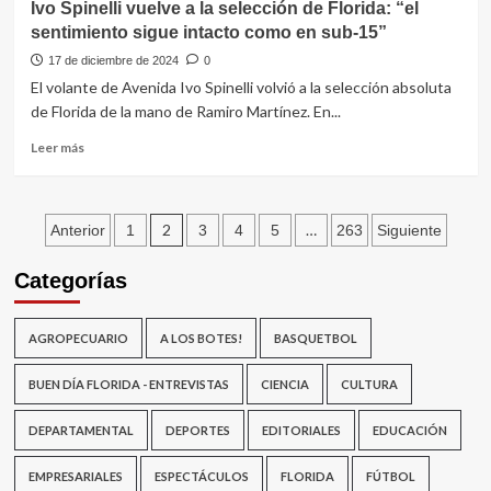
Ivo Spinelli vuelve a la selección de Florida: “el
hace
sentimiento sigue intacto como en sub-15”
frente
a
17 de diciembre de 2024
0
pagos
El volante de Avenida Ivo Spinelli volvió a la selección absoluta
de
de Florida de la mano de Ramiro Martínez. En...
aguinaldos,
sueldos
Leer
Leer más
y
más
salarios
sobre
vacacionales
Ivo
Paginación
Spinelli
2
…
Anterior
1
3
4
5
263
Siguiente
vuelve
de
a
Categorías
la
entradas
selección
de
AGROPECUARIO
A LOS BOTES!
BASQUETBOL
Florida:
“el
BUEN DÍA FLORIDA - ENTREVISTAS
CIENCIA
CULTURA
sentimiento
sigue
DEPARTAMENTAL
DEPORTES
EDITORIALES
EDUCACIÓN
intacto
como
EMPRESARIALES
en
ESPECTÁCULOS
FLORIDA
FÚTBOL