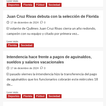
en
Leer
Leer más
la
más
Deportes
Florida
Fútbol
Sociedad
selección
sobre
de
Intendencia
Juan Cruz Rivas debuta con la selección de Florida
Florida
realiza
campaña
17 de diciembre de 2024
0
de
El volante de Quilmes Juan Cruz Rivas cierra un año redondo,
Descacharrización
campeón con su equipo y citado por primera vez...
Leer
Leer más
más
Florida
Sociedad
sobre
Juan
Intendencia hace frente a pagos de aguinaldos,
Cruz
sueldos y salarios vacacionales
Rivas
debuta
17 de diciembre de 2024
0
con
El pasado viernes la intendencia hizo la transferencia del pago
la
de aguinaldos que los funcionarios cobrarán este miércoles 18
selección
de...
de
Florida
Leer
Leer más
más
Deportes
Florida
Fútbol
Sociedad
sobre
Intendencia