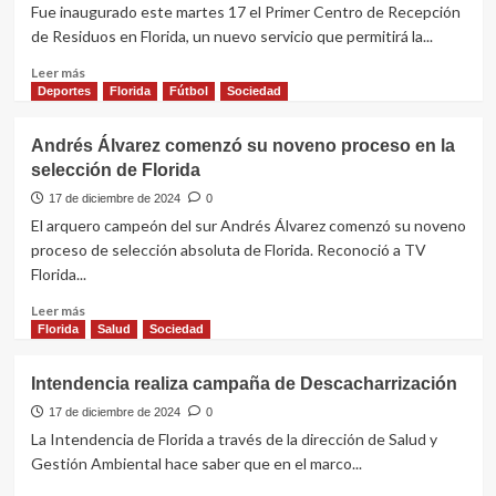
la
Fue inaugurado este martes 17 el Primer Centro de Recepción
entrega
de Residuos en Florida, un nuevo servicio que permitirá la...
de
las
Leer
Leer más
canastas
más
Deportes
Florida
Fútbol
Sociedad
de
sobre
fin
Intendencia
Andrés Álvarez comenzó su noveno proceso en la
de
inauguró
selección de Florida
año
el
Primer
17 de diciembre de 2024
0
Centro
El arquero campeón del sur Andrés Álvarez comenzó su noveno
de
proceso de selección absoluta de Florida. Reconoció a TV
Recepción
Florida...
de
Residuos
Leer
Leer más
más
Florida
Salud
Sociedad
sobre
Andrés
Intendencia realiza campaña de Descacharrización
Álvarez
comenzó
17 de diciembre de 2024
0
su
La Intendencia de Florida a través de la dirección de Salud y
noveno
Gestión Ambiental hace saber que en el marco...
proceso