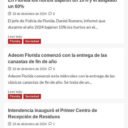
En Florida los hurtos bajaron un 10% y el abigeato
de
un 60%
canastas
navideñas
18 de diciembre de 2024
0
de
El jefe de Policía de Florida, Daniel Romero, informó que
la
durante el año 2024 bajaron 10% los hurtos en el...
comisión
interna
Leer
Leer más
del
más
Florida
Sociedad
Hospital
sobre
Florida
En
Adeom Florida comenzó con la entrega de las
Florida
canastas de fin de año
los
hurtos
18 de diciembre de 2024
0
bajaron
Adeom Florida comenzó este miércoles con la entrega de las
un
clásicas canastas de fin de año. Se trata de un...
10%
y
Leer
Leer más
el
más
Florida
Sociedad
abigeato
sobre
un
Adeom
Intendencia inauguró el Primer Centro de
60%
Florida
Recepción de Residuos
comenzó
con
18 de diciembre de 2024
1