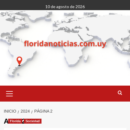
Saltar
10 de agosto de 2026
al
contenido
Menú
primario
INICIO
2024
PÁGINA 2
Año:
2024
Florida
Sociedad