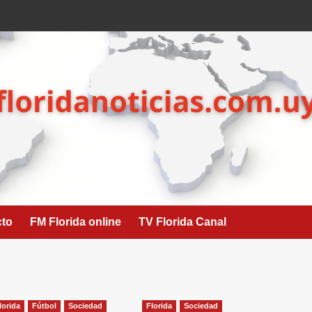
cto
FM Florida online
TV Florida Canal
lorida
Fútbol
Sociedad
Florida
Sociedad