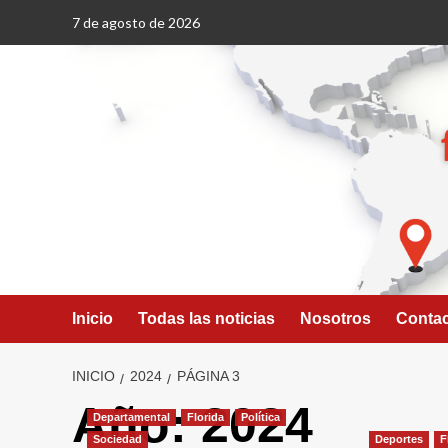
Saltar
7 de agosto de 2026
al
contenido
Inicio
Todas las noticias
Nosotros
Conta
INICIO
2024
PÁGINA 3
Año:
2024
Departamental
Florida
Política
Sociedad
Deportes
F