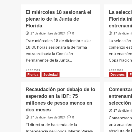
El miércoles 18 sesionará el
La selecc
plenario de la Junta de
Florida in
Florida
entrenam
17 de diciembre de 2024
0
17 de diciem
Este miércoles 18 de diciembre a las
La selección 
18:00 horas sesionará la de forma
comenzó est
extraordinaria la Comisión
entrenamient
Permanente de la Junta...
Copa Naciona
Leer
Leer
Leer más
Leer más
más
más
Florida
Sociedad
Deportes
F
sobre
sobr
El
La
Recaudación por debajo de lo
Comenzar
miércoles
selec
esperado en la IDF: 75
entrenami
18
juven
millones de pesos menos en
sesionará
selección
de
el
Flori
dos meses
17 de diciem
plenario
inició
Comenzaron 
17 de diciembre de 2024
0
de
este
entrenamient
El director de hacienda de la
la
lunes
Junta
absoluta de 
los
Intendencia de Florida, Martín Varela,