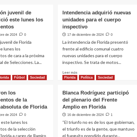
ión juvenil de
Intendencia adquirió nuevas
ició este lunes los
unidades para el cuerpo
ientos
inspectivo
bre de 2024
0
17 de diciembre de 2024
0
juvenil de Florida
La intendencia de Florida presentó
e lunes los
frente al edificio comunal cuatro
os de cara a la próxima
nuevas unidades para el cuerpo
l de Selecciones. La...
inspectivo. Se trata de motos...
Leer
Leer más
más
lorida
Fútbol
Sociedad
Florida
Política
Sociedad
e
sobre
Intendencia
on los
Blanca Rodríguez participó
ción
adquirió
entos de la
del plenario del Frente
il
nuevas
 absoluta de Florida
Amplio en Florida
unidades
da
para
bre de 2024
0
16 de diciembre de 2024
1
el
este lunes los
“El triunfo no es de los que gobiernan,
cuerpo
os de la selección
el triunfo es de la gente, que mantuvo
inspectivo
Florida a cargo de Ramiro
el fueguito prendido durante...