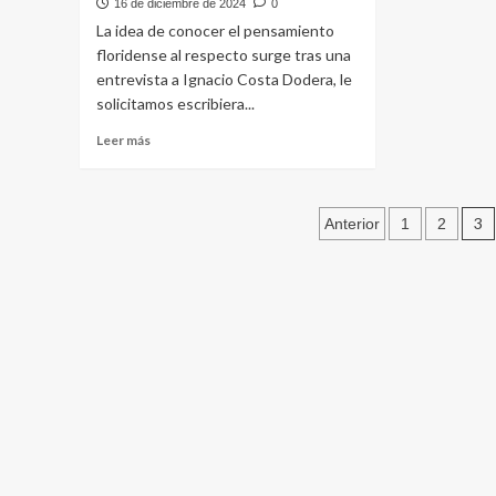
16 de diciembre de 2024
0
Campeonato
Artig
La idea de conocer el pensamiento
Departamental
el
floridense al respecto surge tras una
de
1er
entrevista a Ignacio Costa Dodera, le
Raid
Pase
solicitamos escribiera...
Artes
Navi
Leer
Leer más
más
sobre
A
Paginación
que
3
Anterior
1
2
denomina
de
la
derecha
entradas
La
Batalla
Cultural?