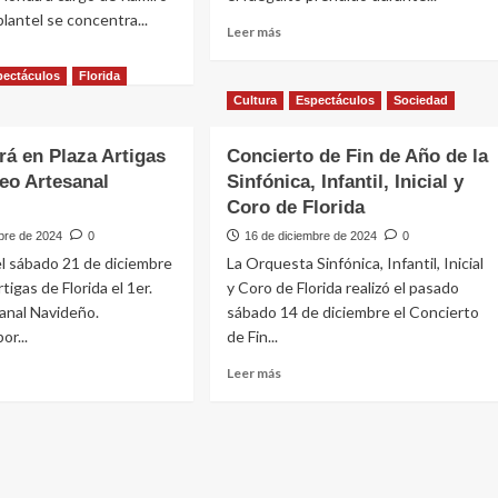
enamientos
plantel se concentra...
Leer
Leer más
más
sobre
pectáculos
Florida
Blanca
e
Cultura
Espectáculos
Sociedad
Rodríguez
nzaron
participó
ará en Plaza Artigas
Concierto de Fin de Año de la
del
enamientos
plenario
seo Artesanal
Sinfónica, Infantil, Inicial y
del
Coro de Florida
Frente
ción
bre de 2024
0
16 de diciembre de 2024
0
Amplio
uta
en
 el sábado 21 de diciembre
La Orquesta Sinfónica, Infantil, Inicial
Florida
da
rtigas de Florida el 1er.
y Coro de Florida realizó el pasado
anal Navideño.
sábado 14 de diciembre el Concierto
or...
de Fin...
Leer
Leer más
más
e
sobre
Concierto
zará
de
Fin
de