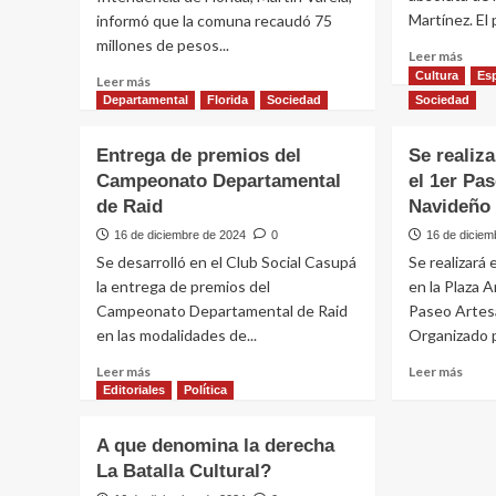
de
entr
Martínez. El 
informó que la comuna recaudó 75
Florida
millones de pesos...
Leer
Leer más
más
Cultura
Es
Leer
Leer más
sobr
más
Departamental
Florida
Sociedad
Sociedad
Come
sobre
los
Recaudación
Entrega de premios del
Se realiz
entr
por
Campeonato Departamental
el 1er Pa
de
debajo
la
de Raid
de
Navideño
selec
lo
16 de diciembre de 2024
0
16 de diciem
absol
esperado
Se desarrolló en el Club Social Casupá
Se realizará
de
en
Flori
la entrega de premios del
en la Plaza A
la
Campeonato Departamental de Raid
IDF:
Paseo Artes
75
en las modalidades de...
Organizado p
millones
Leer
Leer
Leer más
Leer más
de
más
más
Editoriales
Política
pesos
sobre
sobr
menos
Entrega
Se
en
A que denomina la derecha
de
reali
dos
La Batalla Cultural?
premios
en
meses
del
Plaza