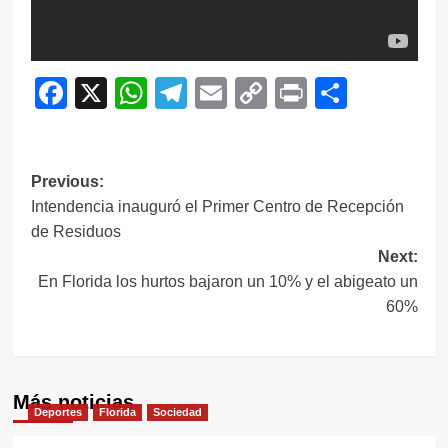
Facebook
X
WhatsApp
Telegram
Email
Copy
Print
Compar
Link
Navegación
Previous:
Intendencia inauguró el Primer Centro de Recepción
de
de Residuos
entradas
Next:
En Florida los hurtos bajaron un 10% y el abigeato un
60%
Más noticias
Deportes
Florida
Sociedad