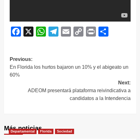
Facebook
X
WhatsApp
Telegram
Email
Copy
Print
Compar
Link
Navegación
Previous:
En Florida los hurtos bajaron un 10% y el abigeato un
de
60%
entradas
Next:
ADEOM presentará plataforma reivindicativa a
candidatos a la Intendencia
Más noticias
Departamental
Florida
Sociedad