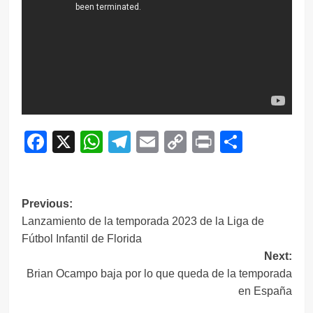
Facebook
X
WhatsApp
Telegram
Email
Copy
Print
Compar
Link
Navegación
Previous:
Lanzamiento de la temporada 2023 de la Liga de
de
Fútbol Infantil de Florida
entradas
Next:
Brian Ocampo baja por lo que queda de la temporada
en España