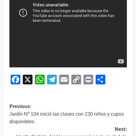
Facebook
X
WhatsApp
Telegram
Email
Copy
Print
Compar
Link
Navegación
Previous:
Jardín Nº 104 inició las clases con 230 niños y cupos
de
disponibles
entradas
Next: