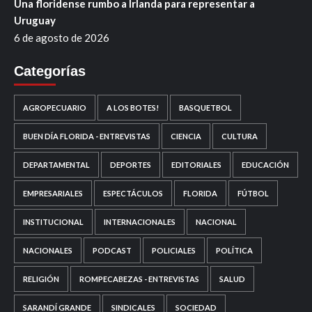
Una floridense rumbo a Irlanda para representar a
Uruguay
6 de agosto de 2026
Categorías
AGROPECUARIO
A LOS BOTES!
BASQUETBOL
BUEN DÍA FLORIDA - ENTREVISTAS
CIENCIA
CULTURA
DEPARTAMENTAL
DEPORTES
EDITORIALES
EDUCACIÓN
EMPRESARIALES
ESPECTÁCULOS
FLORIDA
FÚTBOL
INSTITUCIONAL
INTERNACIONALES
NACIONAL
NACIONALES
PODCAST
POLICIALES
POLÍTICA
RELIGIÓN
ROMPECABEZAS - ENTREVISTAS
SALUD
SARANDÍ GRANDE
SINDICALES
SOCIEDAD