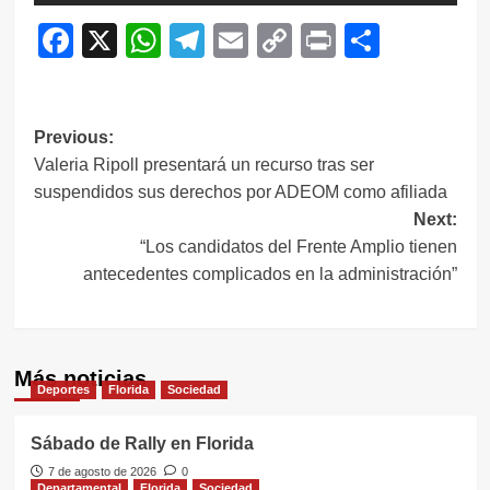
Facebook
X
WhatsApp
Telegram
Email
Copy
Print
Compar
Link
Navegación
Previous:
Valeria Ripoll presentará un recurso tras ser
de
suspendidos sus derechos por ADEOM como afiliada
entradas
Next:
“Los candidatos del Frente Amplio tienen
antecedentes complicados en la administración”
Más noticias
Deportes
Florida
Sociedad
Sábado de Rally en Florida
7 de agosto de 2026
0
Departamental
Florida
Sociedad