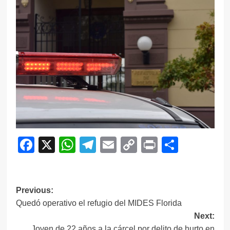
Facebook
X
WhatsApp
Telegram
Email
Copy
Print
Compar
Link
Navegación
Previous:
Quedó operativo el refugio del MIDES Florida
de
Next:
entradas
Joven de 22 años a la cárcel por delito de hurto en