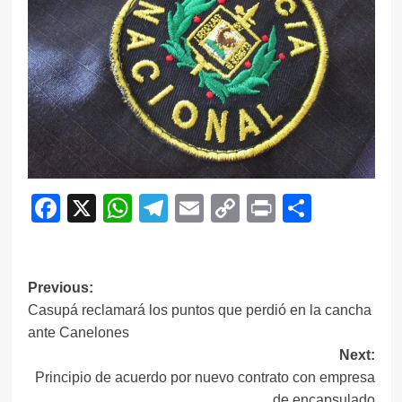
Facebook
X
WhatsApp
Telegram
Email
Copy
Print
Compar
Link
Navegación
Previous:
Casupá reclamará los puntos que perdió en la cancha
de
ante Canelones
entradas
Next:
Principio de acuerdo por nuevo contrato con empresa
de encapsulado